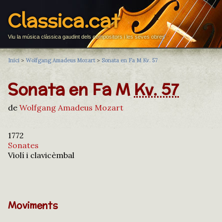
Classica.cat
Viu la música clàssica gaudint dels compositors i les seves obres
Inici
>
Wolfgang Amadeus Mozart
>
Sonata en Fa M Kv. 57
Sonata en Fa M
Kv. 57
de
Wolfgang Amadeus Mozart
1772
Sonates
Violí i clavicèmbal
Moviments