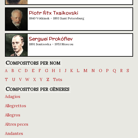
Piotr Ilitx Txaikovski
1840 Vótkinsk - 1893 Sant Petersburg
Serguei Prokófiev
1891 Sontsovka - 1953 Moscou
Compositors per nom
A
B
C
D
E
F
G
H
I
J
K
L
M
N
O
P
Q
R
S
T
U
V
W
X
Y
Z
Tots
Compositors per gèneres
Adagios
Allegrettos
Allegros
Altres peces
Andantes