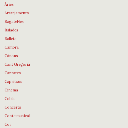
Àries
Arranjaments
Bagatel·les
Balades
Ballets
Cambra
Cànons
Cant Gregorià
Cantates
Capritxos
Cinema
Cobla
Concerts
Conte musical
Cor