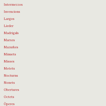
Intermezzos
Invencions
Largos
Lieder
Madrigals
Marxes
Mazurkes
Minuets
Misses
Motets
Nocturns
Nonets
Obertures
Octets
Òperes