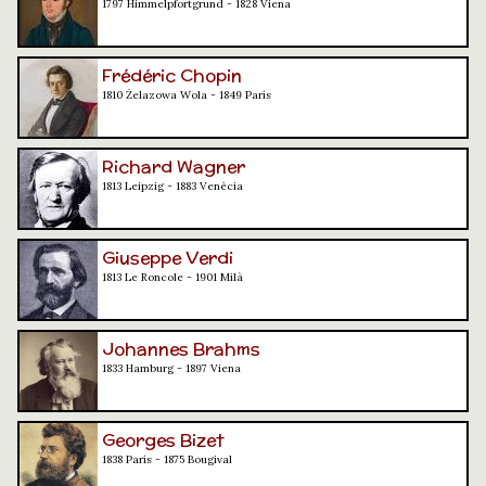
1797 Himmelpfortgrund - 1828 Viena
Frédéric Chopin
1810 Żelazowa Wola - 1849 París
Richard Wagner
1813 Leipzig - 1883 Venècia
Giuseppe Verdi
1813 Le Roncole - 1901 Milà
Johannes Brahms
1833 Hamburg - 1897 Viena
Georges Bizet
1838 París - 1875 Bougival