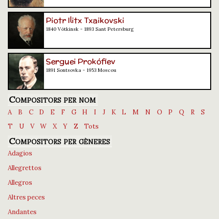
Piotr Ilitx Txaikovski
1840 Vótkinsk - 1893 Sant Petersburg
Serguei Prokófiev
1891 Sontsovka - 1953 Moscou
Compositors per nom
A
B
C
D
E
F
G
H
I
J
K
L
M
N
O
P
Q
R
S
T
U
V
W
X
Y
Z
Tots
Compositors per gèneres
Adagios
Allegrettos
Allegros
Altres peces
Andantes