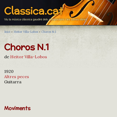
Classica.cat
Viu la música clàssica gaudint dels compositors i les seves obres
Inici
>
Heitor Villa-Lobos
>
Choros N.1
Choros N.1
de
Heitor Villa-Lobos
1920
Altres peces
Guitarra
Moviments