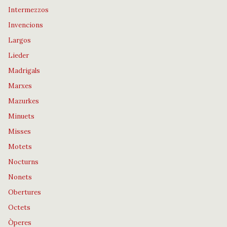
Intermezzos
Invencions
Largos
Lieder
Madrigals
Marxes
Mazurkes
Minuets
Misses
Motets
Nocturns
Nonets
Obertures
Octets
Òperes