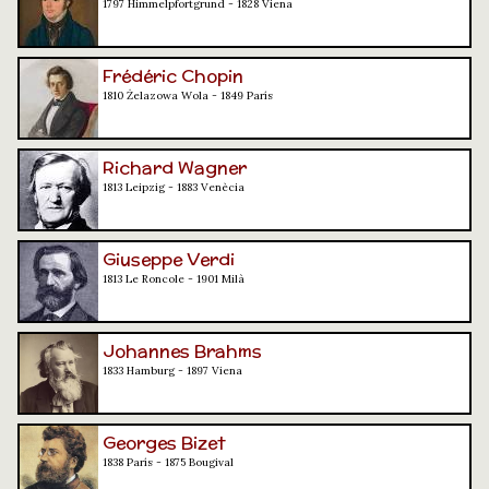
1797 Himmelpfortgrund - 1828 Viena
Frédéric Chopin
1810 Żelazowa Wola - 1849 París
Richard Wagner
1813 Leipzig - 1883 Venècia
Giuseppe Verdi
1813 Le Roncole - 1901 Milà
Johannes Brahms
1833 Hamburg - 1897 Viena
Georges Bizet
1838 París - 1875 Bougival