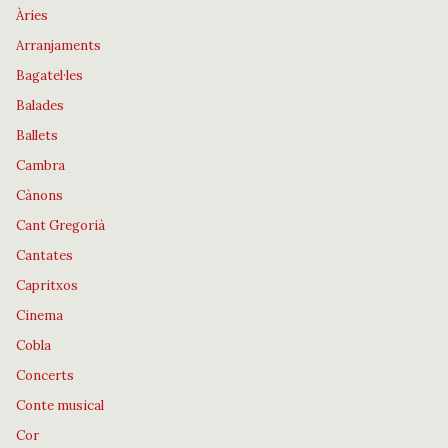
Àries
Arranjaments
Bagatel·les
Balades
Ballets
Cambra
Cànons
Cant Gregorià
Cantates
Capritxos
Cinema
Cobla
Concerts
Conte musical
Cor