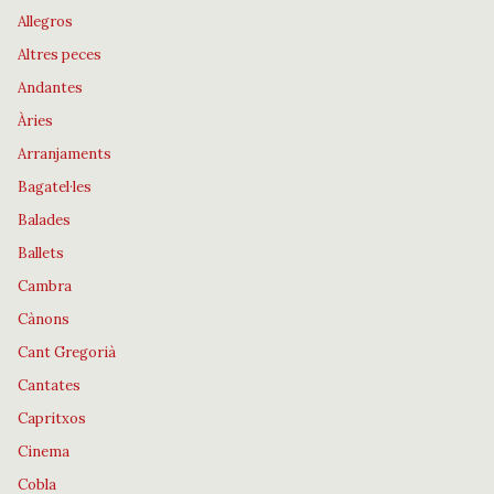
Allegros
Altres peces
Andantes
Àries
Arranjaments
Bagatel·les
Balades
Ballets
Cambra
Cànons
Cant Gregorià
Cantates
Capritxos
Cinema
Cobla