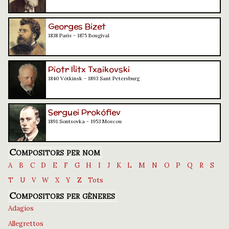
Georges Bizet
1838 París - 1875 Bougival
Piotr Ilitx Txaikovski
1840 Vótkinsk - 1893 Sant Petersburg
Serguei Prokófiev
1891 Sontsovka - 1953 Moscou
Compositors per nom
A
B
C
D
E
F
G
H
I
J
K
L
M
N
O
P
Q
R
S
T
U
V
W
X
Y
Z
Tots
Compositors per gèneres
Adagios
Allegrettos