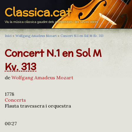
Classica.cat
Viu la música clàssica gaudint dels compositors i les seves obres
Inici
>
Wolfgang Amadeus Mozart
>
Concert N.1 en Sol M Kv. 313
Concert N.1 en Sol M
Kv. 313
de
Wolfgang Amadeus Mozart
1778
Concerts
Flauta travessera i orquestra
00:27