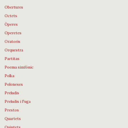
Obertures
Octets
Òperes
Operetes
Oratoris
Orquestra
Partitas
Poema simfònic
Polka
Poloneses
Preludis
Preludis i Fuga
Prestos
Quartets
Quintets