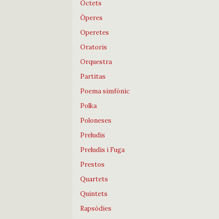
Octets
Òperes
Operetes
Oratoris
Orquestra
Partitas
Poema simfònic
Polka
Poloneses
Preludis
Preludis i Fuga
Prestos
Quartets
Quintets
Rapsòdies