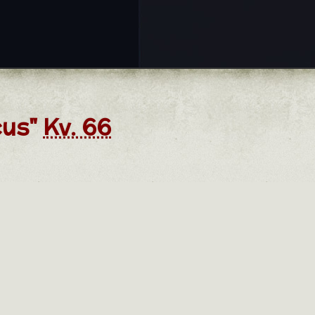
cus"
Kv. 66