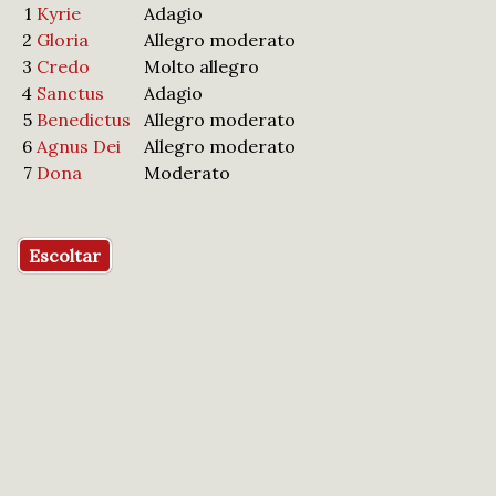
1
Kyrie
Adagio
2
Gloria
Allegro moderato
3
Credo
Molto allegro
4
Sanctus
Adagio
5
Benedictus
Allegro moderato
6
Agnus Dei
Allegro moderato
7
Dona
Moderato
Escoltar