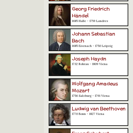
Georg Friedrich
Händel
1685 Halle - 1759 Londres
Johann Sebastian
Bach
1685 Eisenach - 1750 Leipzig
Joseph Haydn
1732 Rohrau - 1809 Viena
Wolfgang Amadeus
Mozart
1756 Salzburg - 1791 Viena
Ludwig van Beethoven
1770 Bonn - 1827 Viena