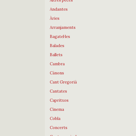
Altres peces
Andantes
Àries
Arranjaments
Bagatel·les
Balades
Ballets
Cambra
Cànons
Cant Gregorià
Cantates
Capritxos
Cinema
Cobla
Concerts