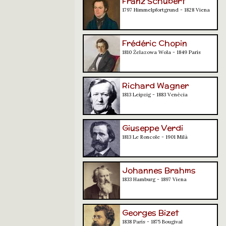
Franz Schubert
1797 Himmelpfortgrund - 1828 Viena
Frédéric Chopin
1810 Żelazowa Wola - 1849 París
Richard Wagner
1813 Leipzig - 1883 Venècia
Giuseppe Verdi
1813 Le Roncole - 1901 Milà
Johannes Brahms
1833 Hamburg - 1897 Viena
Georges Bizet
1838 París - 1875 Bougival