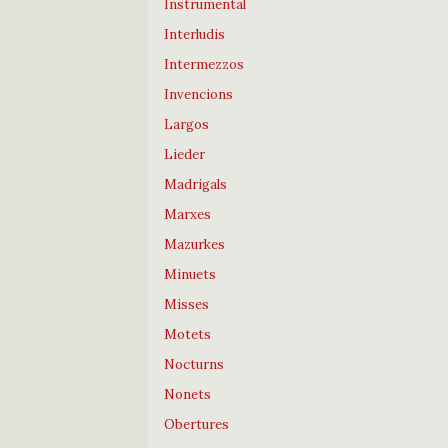
Instrumental
Interludis
Intermezzos
Invencions
Largos
Lieder
Madrigals
Marxes
Mazurkes
Minuets
Misses
Motets
Nocturns
Nonets
Obertures