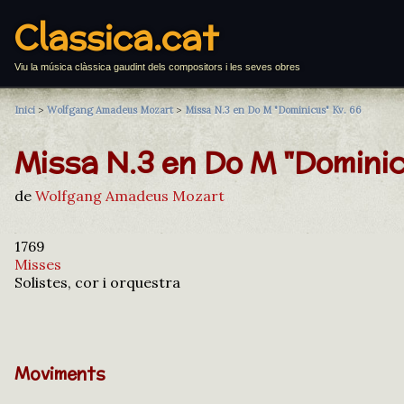
Classica.cat
Viu la música clàssica gaudint dels compositors i les seves obres
Inici
>
Wolfgang Amadeus Mozart
>
Missa N.3 en Do M "Dominicus" Kv. 66
Missa N.3 en Do M "Domini
de
Wolfgang Amadeus Mozart
1769
Misses
Solistes, cor i orquestra
Moviments