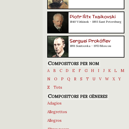
Piotr Ilitx Txaikovski
1840 Vótkinsk - 1893 Sant Petersburg
Serguei Prokófiev
1891 Sontsovka - 1953 Moscou
Compositors per nom
A
B
C
D
E
F
G
H
I
J
K
L
M
N
O
P
Q
R
S
T
U
V
W
X
Y
Z
Tots
Compositors per gèneres
Adagios
Allegrettos
Allegros