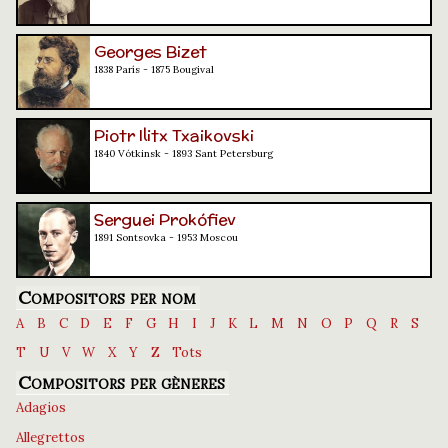
Georges Bizet
1838 París - 1875 Bougival
Piotr Ilitx Txaikovski
1840 Vótkinsk - 1893 Sant Petersburg
Serguei Prokófiev
1891 Sontsovka - 1953 Moscou
Compositors per nom
A
B
C
D
E
F
G
H
I
J
K
L
M
N
O
P
Q
R
S
T
U
V
W
X
Y
Z
Tots
Compositors per gèneres
Adagios
Allegrettos