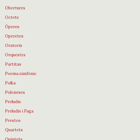
Obertures
Octets
Òperes
Operetes
Oratoris
Orquestra
Partitas
Poema simfònic
Polka
Poloneses
Preludis
Preludis i Fuga
Prestos
Quartets
Quintets