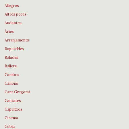
Allegros
Altres peces
Andantes
Àries
Arranjaments
Bagatel·les
Balades
Ballets
Cambra
Cànons
Cant Gregorià
Cantates
Capritxos
Cinema
Cobla