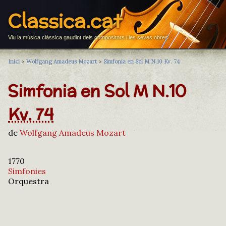
Classica.cat
Viu la música clàssica gaudint dels compositors i les seves obres
Inici
>
Wolfgang Amadeus Mozart
>
Simfonia en Sol M N.10 Kv. 74
Simfonia en Sol M N.10
Kv. 74
de
Wolfgang Amadeus Mozart
1770
Simfonies
Orquestra