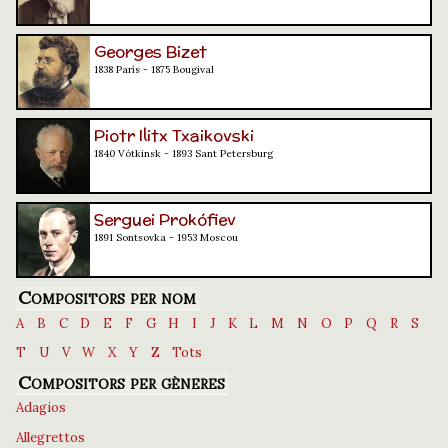
Georges Bizet
1838 París - 1875 Bougival
Piotr Ilitx Txaikovski
1840 Vótkinsk - 1893 Sant Petersburg
Serguei Prokófiev
1891 Sontsovka - 1953 Moscou
Compositors per nom
A
B
C
D
E
F
G
H
I
J
K
L
M
N
O
P
Q
R
S
T
U
V
W
X
Y
Z
Tots
Compositors per gèneres
Adagios
Allegrettos