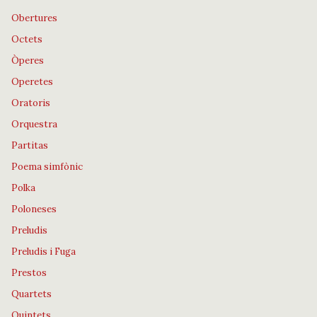
Obertures
Octets
Òperes
Operetes
Oratoris
Orquestra
Partitas
Poema simfònic
Polka
Poloneses
Preludis
Preludis i Fuga
Prestos
Quartets
Quintets