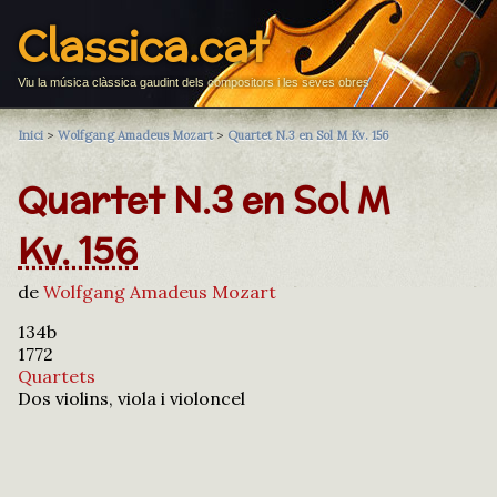
Classica.cat
Viu la música clàssica gaudint dels compositors i les seves obres
Inici
>
Wolfgang Amadeus Mozart
>
Quartet N.3 en Sol M Kv. 156
Quartet N.3 en Sol M
Kv. 156
de
Wolfgang Amadeus Mozart
134b
1772
Quartets
Dos violins, viola i violoncel