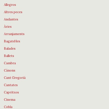
Allegros
Altres peces
Andantes
Àries
Arranjaments
Bagatel·les
Balades
Ballets
Cambra
Cànons
Cant Gregorià
Cantates
Capritxos
Cinema
Cobla