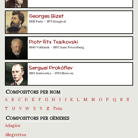
Georges Bizet
1838 París - 1875 Bougival
Piotr Ilitx Txaikovski
1840 Vótkinsk - 1893 Sant Petersburg
Serguei Prokófiev
1891 Sontsovka - 1953 Moscou
Compositors per nom
A
B
C
D
E
F
G
H
I
J
K
L
M
N
O
P
Q
R
S
T
U
V
W
X
Y
Z
Tots
Compositors per gèneres
Adagios
Allegrettos