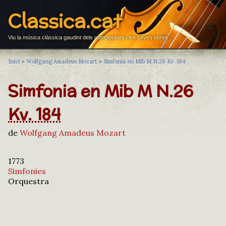
Classica.cat
Viu la música clàssica gaudint dels compositors i les seves obres
Inici
>
Wolfgang Amadeus Mozart
>
Simfonia en Mib M N.26 Kv. 184
Simfonia en Mib M N.26
Kv. 184
de
Wolfgang Amadeus Mozart
1773
Simfonies
Orquestra