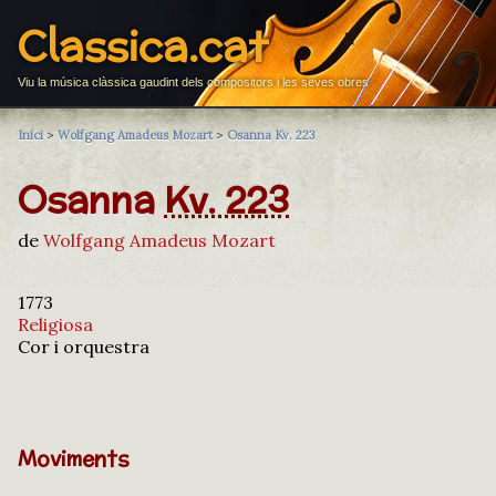
Classica.cat
Viu la música clàssica gaudint dels compositors i les seves obres
Inici
>
Wolfgang Amadeus Mozart
>
Osanna Kv. 223
Osanna
Kv. 223
de
Wolfgang Amadeus Mozart
1773
Religiosa
Cor i orquestra
Moviments