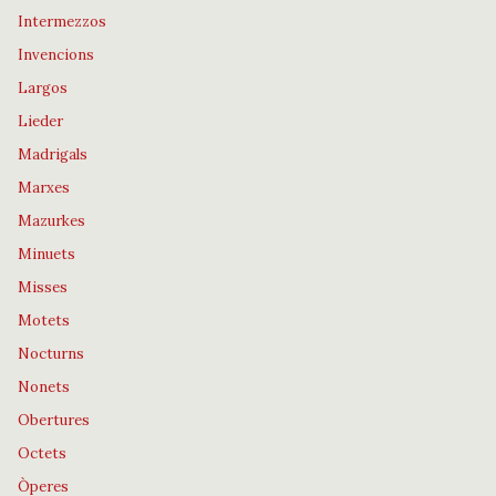
Intermezzos
Invencions
Largos
Lieder
Madrigals
Marxes
Mazurkes
Minuets
Misses
Motets
Nocturns
Nonets
Obertures
Octets
Òperes