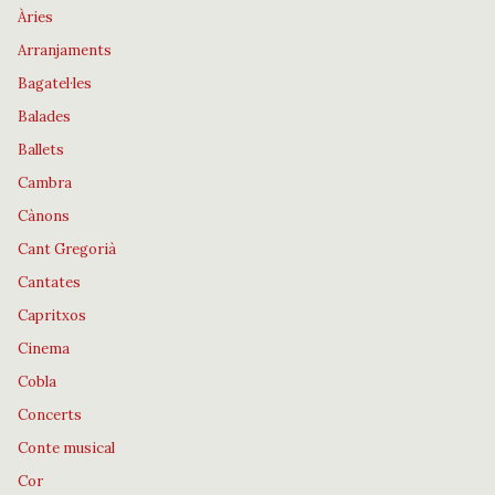
Àries
Arranjaments
Bagatel·les
Balades
Ballets
Cambra
Cànons
Cant Gregorià
Cantates
Capritxos
Cinema
Cobla
Concerts
Conte musical
Cor