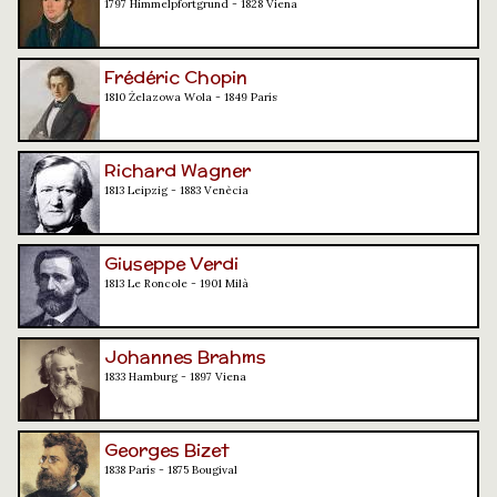
1797 Himmelpfortgrund - 1828 Viena
Frédéric Chopin
1810 Żelazowa Wola - 1849 París
Richard Wagner
1813 Leipzig - 1883 Venècia
Giuseppe Verdi
1813 Le Roncole - 1901 Milà
Johannes Brahms
1833 Hamburg - 1897 Viena
Georges Bizet
1838 París - 1875 Bougival