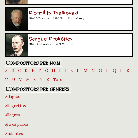
Piotr Ilitx Txaikovski
1840 Vótkinsk - 1893 Sant Petersburg
Serguei Prokófiev
1891 Sontsovka - 1953 Moscou
Compositors per nom
A
B
C
D
E
F
G
H
I
J
K
L
M
N
O
P
Q
R
S
T
U
V
W
X
Y
Z
Tots
Compositors per gèneres
Adagios
Allegrettos
Allegros
Altres peces
Andantes