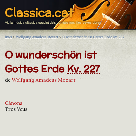
Classica.cat
Viu la música clàssica gaudint dels compositors i les seves obres
Inici
>
Wolfgang Amadeus Mozart
>
O wunderschön ist Gottes Erde Kv. 227
O wunderschön ist
Gottes Erde
Kv. 227
de
Wolfgang Amadeus Mozart
Cànons
Tres Veus