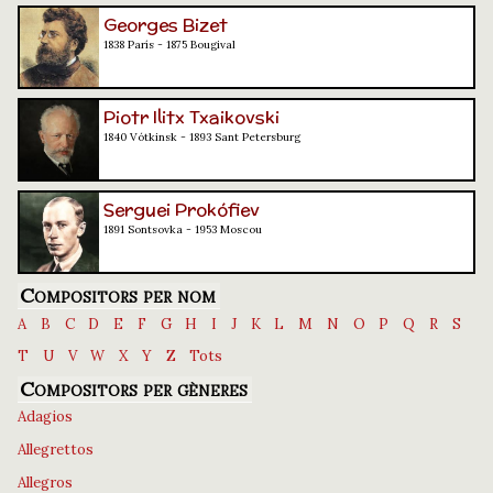
Georges Bizet
1838 París - 1875 Bougival
Piotr Ilitx Txaikovski
1840 Vótkinsk - 1893 Sant Petersburg
Serguei Prokófiev
1891 Sontsovka - 1953 Moscou
Compositors per nom
A
B
C
D
E
F
G
H
I
J
K
L
M
N
O
P
Q
R
S
T
U
V
W
X
Y
Z
Tots
Compositors per gèneres
Adagios
Allegrettos
Allegros