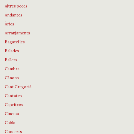
Altres peces
Andantes
Àries
Arranjaments
Bagatel·les
Balades
Ballets
Cambra
Cànons
Cant Gregorià
Cantates
Capritxos
Cinema
Cobla
Concerts