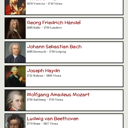
1678 Venècia - 1741 Viena
Georg Friedrich Händel
1685 Halle - 1759 Londres
Johann Sebastian Bach
1685 Eisenach - 1750 Leipzig
Joseph Haydn
1732 Rohrau - 1809 Viena
Wolfgang Amadeus Mozart
1756 Salzburg - 1791 Viena
Ludwig van Beethoven
1770 Bonn - 1827 Viena