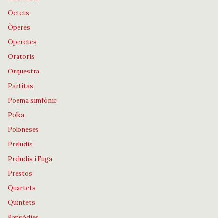
Octets
Òperes
Operetes
Oratoris
Orquestra
Partitas
Poema simfònic
Polka
Poloneses
Preludis
Preludis i Fuga
Prestos
Quartets
Quintets
Rapsòdies