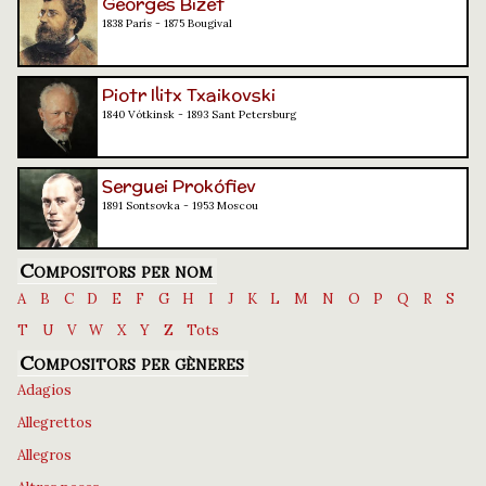
Georges Bizet
1838 París - 1875 Bougival
Piotr Ilitx Txaikovski
1840 Vótkinsk - 1893 Sant Petersburg
Serguei Prokófiev
1891 Sontsovka - 1953 Moscou
Compositors per nom
A
B
C
D
E
F
G
H
I
J
K
L
M
N
O
P
Q
R
S
T
U
V
W
X
Y
Z
Tots
Compositors per gèneres
Adagios
Allegrettos
Allegros