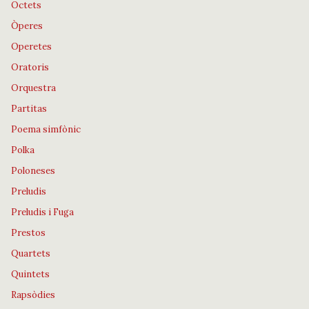
Octets
Òperes
Operetes
Oratoris
Orquestra
Partitas
Poema simfònic
Polka
Poloneses
Preludis
Preludis i Fuga
Prestos
Quartets
Quintets
Rapsòdies