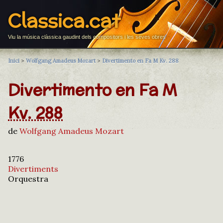
Classica.cat
Viu la música clàssica gaudint dels compositors i les seves obres
Inici
>
Wolfgang Amadeus Mozart
>
Divertimento en Fa M Kv. 288
Divertimento en Fa M
Kv. 288
de
Wolfgang Amadeus Mozart
1776
Divertiments
Orquestra