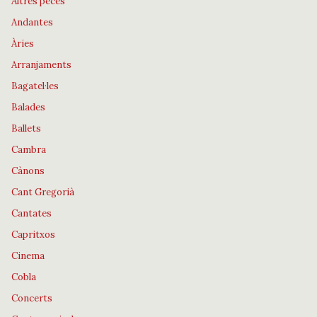
Altres peces
Andantes
Àries
Arranjaments
Bagatel·les
Balades
Ballets
Cambra
Cànons
Cant Gregorià
Cantates
Capritxos
Cinema
Cobla
Concerts