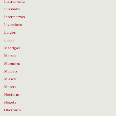
Instrumental
Interludis
Intermezzos
Invencions
Largos
Lieder
Madrigals
Marxes
Mazurkes
Minuets
Misses
Motets
Nocturns
Nonets
Obertures