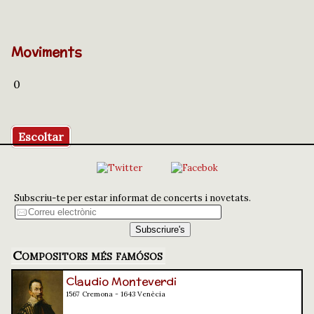
Moviments
0
Escoltar
Subscriu-te per estar informat de concerts i novetats.
Compositors més famósos
Claudio Monteverdi
1567 Cremona - 1643 Venècia