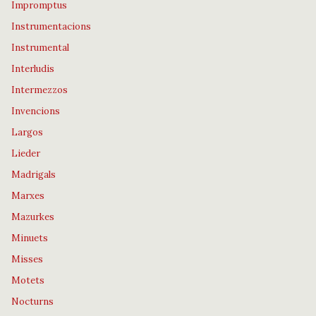
Impromptus
Instrumentacions
Instrumental
Interludis
Intermezzos
Invencions
Largos
Lieder
Madrigals
Marxes
Mazurkes
Minuets
Misses
Motets
Nocturns