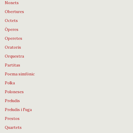
Nonets
Obertures
Octets
Òperes
Operetes
Oratoris
Orquestra
Partitas
Poema simfònic
Polka
Poloneses
Preludis
Preludis i Fuga
Prestos
Quartets