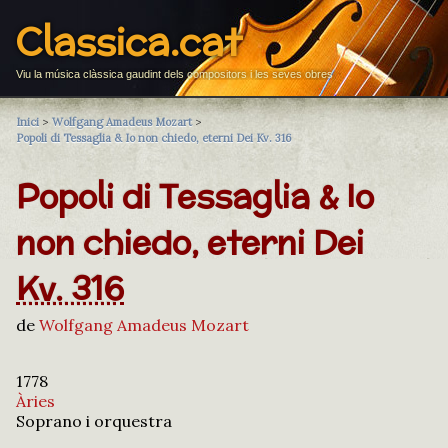
Classica.cat
Viu la música clàssica gaudint dels compositors i les seves obres
Inici
>
Wolfgang Amadeus Mozart
>
Popoli di Tessaglia & Io non chiedo, eterni Dei Kv. 316
Popoli di Tessaglia & Io
non chiedo, eterni Dei
Kv. 316
de
Wolfgang Amadeus Mozart
1778
Àries
Soprano i orquestra