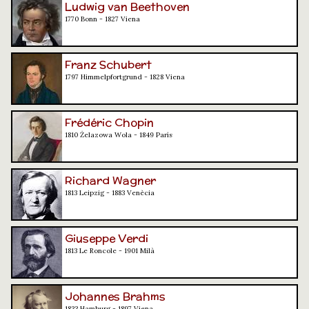
Ludwig van Beethoven
1770 Bonn - 1827 Viena
Franz Schubert
1797 Himmelpfortgrund - 1828 Viena
Frédéric Chopin
1810 Żelazowa Wola - 1849 París
Richard Wagner
1813 Leipzig - 1883 Venècia
Giuseppe Verdi
1813 Le Roncole - 1901 Milà
Johannes Brahms
1833 Hamburg - 1897 Viena