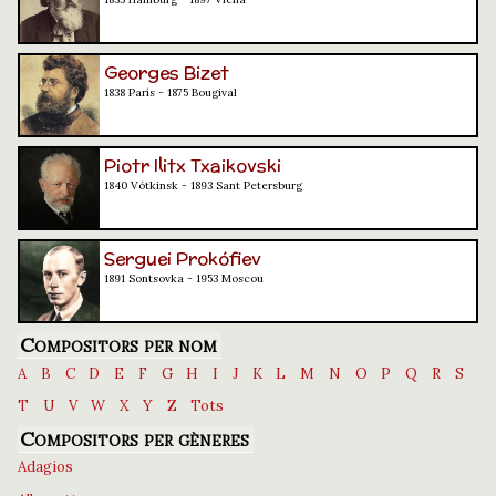
Georges Bizet
1838 París - 1875 Bougival
Piotr Ilitx Txaikovski
1840 Vótkinsk - 1893 Sant Petersburg
Serguei Prokófiev
1891 Sontsovka - 1953 Moscou
Compositors per nom
A
B
C
D
E
F
G
H
I
J
K
L
M
N
O
P
Q
R
S
T
U
V
W
X
Y
Z
Tots
Compositors per gèneres
Adagios