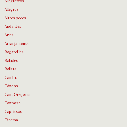
Allegrettos
Allegros
Altres peces
Andantes
Àries
Arranjaments
Bagatel·les
Balades
Ballets
Cambra
Cànons
Cant Gregorià
Cantates
Capritxos
Cinema