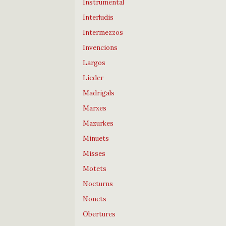
Instrumental
Interludis
Intermezzos
Invencions
Largos
Lieder
Madrigals
Marxes
Mazurkes
Minuets
Misses
Motets
Nocturns
Nonets
Obertures