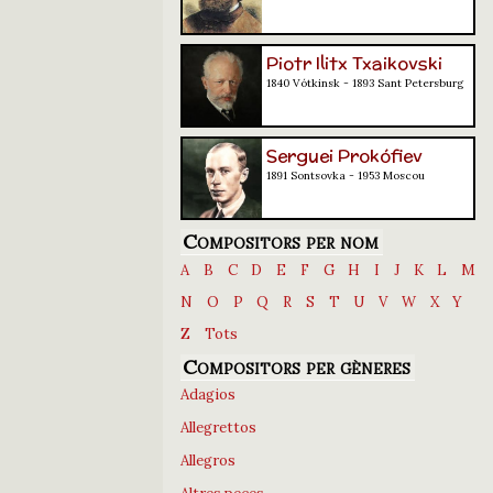
Piotr Ilitx Txaikovski
1840 Vótkinsk - 1893 Sant Petersburg
Serguei Prokófiev
1891 Sontsovka - 1953 Moscou
Compositors per nom
A
B
C
D
E
F
G
H
I
J
K
L
M
N
O
P
Q
R
S
T
U
V
W
X
Y
Z
Tots
Compositors per gèneres
Adagios
Allegrettos
Allegros