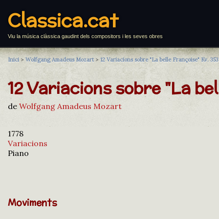
Classica.cat
Viu la música clàssica gaudint dels compositors i les seves obres
Inici
>
Wolfgang Amadeus Mozart
>
12 Variacions sobre "La belle Françoise" Kv. 353
12 Variacions sobre "La be
de
Wolfgang Amadeus Mozart
1778
Variacions
Piano
Moviments