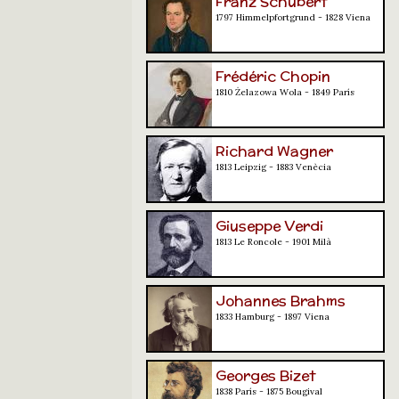
Franz Schubert
1797 Himmelpfortgrund - 1828 Viena
Frédéric Chopin
1810 Żelazowa Wola - 1849 París
Richard Wagner
1813 Leipzig - 1883 Venècia
Giuseppe Verdi
1813 Le Roncole - 1901 Milà
Johannes Brahms
1833 Hamburg - 1897 Viena
Georges Bizet
1838 París - 1875 Bougival