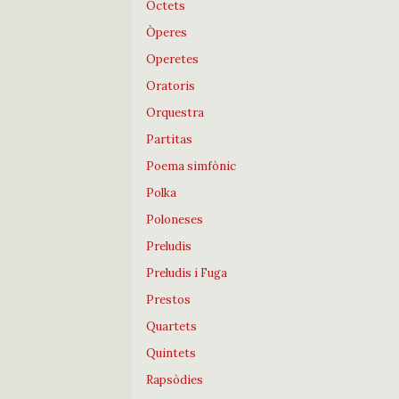
Octets
Òperes
Operetes
Oratoris
Orquestra
Partitas
Poema simfònic
Polka
Poloneses
Preludis
Preludis i Fuga
Prestos
Quartets
Quintets
Rapsòdies