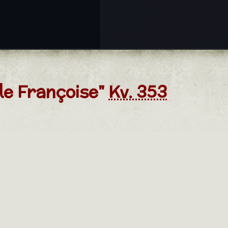
lle Françoise"
Kv. 353