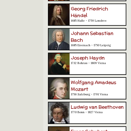
Georg Friedrich
Händel
1685 Halle - 1759 Londres
Johann Sebastian
Bach
1685 Eisenach - 1750 Leipzig
Joseph Haydn
1732 Rohrau - 1809 Viena
Wolfgang Amadeus
Mozart
1756 Salzburg - 1791 Viena
Ludwig van Beethoven
1770 Bonn - 1827 Viena