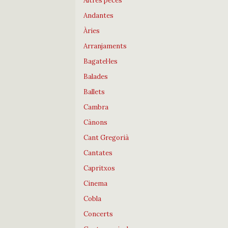
Altres peces
Andantes
Àries
Arranjaments
Bagatel·les
Balades
Ballets
Cambra
Cànons
Cant Gregorià
Cantates
Capritxos
Cinema
Cobla
Concerts