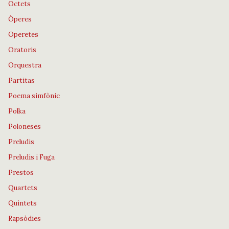
Octets
Òperes
Operetes
Oratoris
Orquestra
Partitas
Poema simfònic
Polka
Poloneses
Preludis
Preludis i Fuga
Prestos
Quartets
Quintets
Rapsòdies