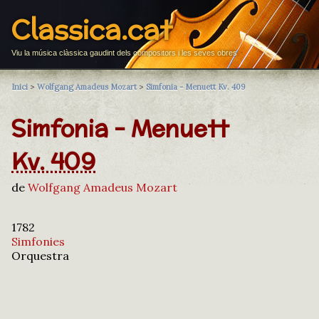
Classica.cat
Viu la música clàssica gaudint dels compositors i les seves obres
Inici
>
Wolfgang Amadeus Mozart
>
Simfonia - Menuett Kv. 409
Simfonia - Menuett
Kv. 409
de
Wolfgang Amadeus Mozart
1782
Simfonies
Orquestra