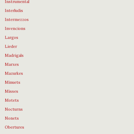
Instrumental
Interludis
Intermezzos
Invencions
Largos
Lieder
Madrigals
Marxes
Mazurkes
Minuets
Misses
Motets
Nocturns
Nonets
Obertures