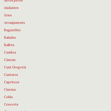
Altres peces
Andantes
Àries
Arranjaments
Bagatel·les
Balades
Ballets
Cambra
Cànons
Cant Gregorià
Cantates
Capritxos
Cinema
Cobla
Concerts