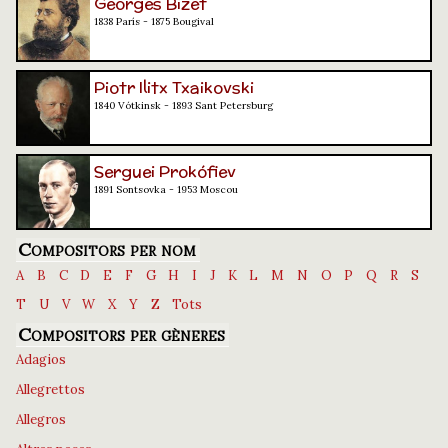
Georges Bizet
1838 París - 1875 Bougival
Piotr Ilitx Txaikovski
1840 Vótkinsk - 1893 Sant Petersburg
Serguei Prokófiev
1891 Sontsovka - 1953 Moscou
Compositors per nom
A
B
C
D
E
F
G
H
I
J
K
L
M
N
O
P
Q
R
S
T
U
V
W
X
Y
Z
Tots
Compositors per gèneres
Adagios
Allegrettos
Allegros