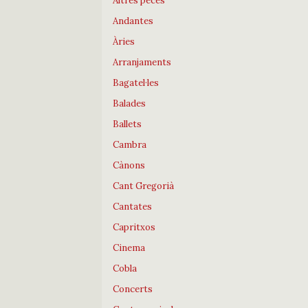
Altres peces
Andantes
Àries
Arranjaments
Bagatel·les
Balades
Ballets
Cambra
Cànons
Cant Gregorià
Cantates
Capritxos
Cinema
Cobla
Concerts