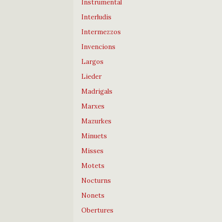
Instrumental
Interludis
Intermezzos
Invencions
Largos
Lieder
Madrigals
Marxes
Mazurkes
Minuets
Misses
Motets
Nocturns
Nonets
Obertures