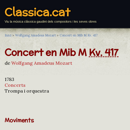
Classica.cat
Viu la música clàssica gaudint dels compositors i les seves obres
Inici
>
Wolfgang Amadeus Mozart
>
Concert en Mib M Kv. 417
Concert en Mib M
Kv. 417
de
Wolfgang Amadeus Mozart
1783
Concerts
Trompa i orquestra
Moviments