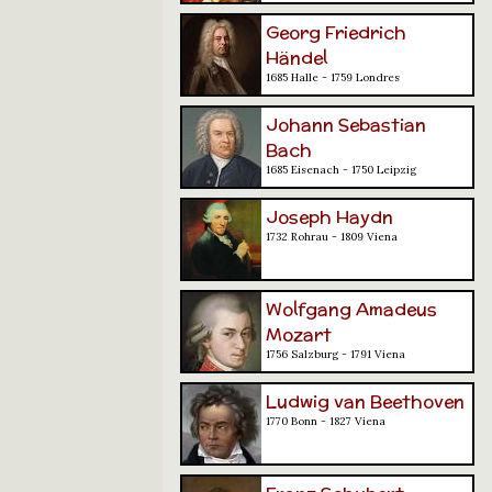
Georg Friedrich
Händel
1685 Halle - 1759 Londres
Johann Sebastian
Bach
1685 Eisenach - 1750 Leipzig
Joseph Haydn
1732 Rohrau - 1809 Viena
Wolfgang Amadeus
Mozart
1756 Salzburg - 1791 Viena
Ludwig van Beethoven
1770 Bonn - 1827 Viena