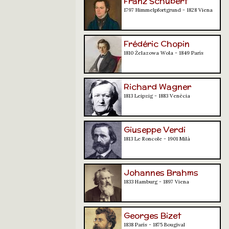
Franz Schubert
1797 Himmelpfortgrund - 1828 Viena
Frédéric Chopin
1810 Żelazowa Wola - 1849 París
Richard Wagner
1813 Leipzig - 1883 Venècia
Giuseppe Verdi
1813 Le Roncole - 1901 Milà
Johannes Brahms
1833 Hamburg - 1897 Viena
Georges Bizet
1838 París - 1875 Bougival