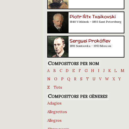
Piotr Ilitx Txaikovski
1840 Vótkinsk - 1893 Sant Petersburg
Serguei Prokófiev
1891 Sontsovka - 1953 Moscou
Compositors per nom
A
B
C
D
E
F
G
H
I
J
K
L
M
N
O
P
Q
R
S
T
U
V
W
X
Y
Z
Tots
Compositors per gèneres
Adagios
Allegrettos
Allegros