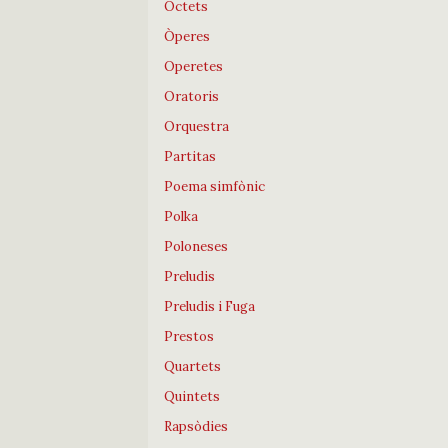
Octets
Òperes
Operetes
Oratoris
Orquestra
Partitas
Poema simfònic
Polka
Poloneses
Preludis
Preludis i Fuga
Prestos
Quartets
Quintets
Rapsòdies