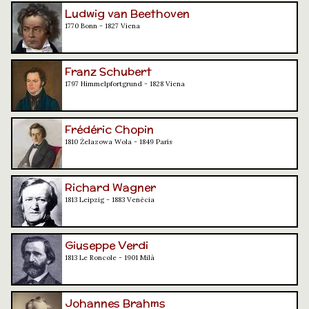
Ludwig van Beethoven
1770 Bonn - 1827 Viena
Franz Schubert
1797 Himmelpfortgrund - 1828 Viena
Frédéric Chopin
1810 Żelazowa Wola - 1849 París
Richard Wagner
1813 Leipzig - 1883 Venècia
Giuseppe Verdi
1813 Le Roncole - 1901 Milà
Johannes Brahms