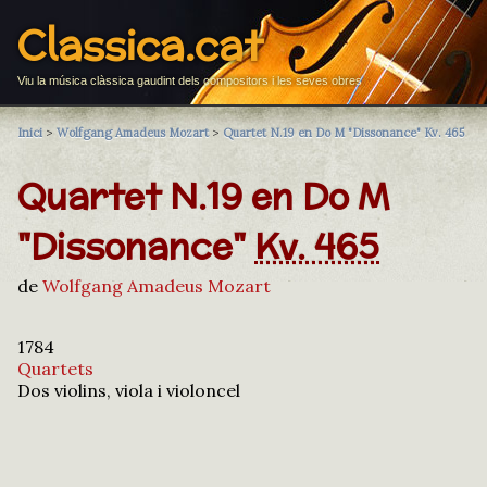
Classica.cat
Viu la música clàssica gaudint dels compositors i les seves obres
Inici
>
Wolfgang Amadeus Mozart
>
Quartet N.19 en Do M "Dissonance" Kv. 465
Quartet N.19 en Do M
"Dissonance"
Kv. 465
de
Wolfgang Amadeus Mozart
1784
Quartets
Dos violins, viola i violoncel