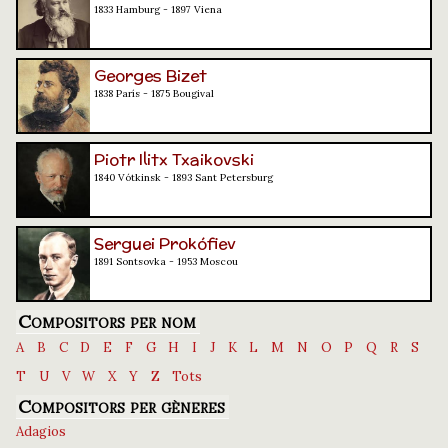
1833 Hamburg - 1897 Viena
Georges Bizet
1838 París - 1875 Bougival
Piotr Ilitx Txaikovski
1840 Vótkinsk - 1893 Sant Petersburg
Serguei Prokófiev
1891 Sontsovka - 1953 Moscou
Compositors per nom
A
B
C
D
E
F
G
H
I
J
K
L
M
N
O
P
Q
R
S
T
U
V
W
X
Y
Z
Tots
Compositors per gèneres
Adagios