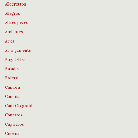
Allegrettos
Allegros
Altres peces
Andantes
Àries
Arranjaments
Bagatel·les
Balades
Ballets
Cambra
Cànons
Cant Gregorià
Cantates
Capritxos
Cinema