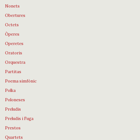
Nonets
Obertures
Octets
Òperes
Operetes
Oratoris
Orquestra
Partitas
Poema simfònic
Polka
Poloneses
Preludis
Preludis i Fuga
Prestos
Quartets