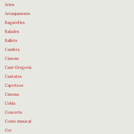
Àries
Arranjaments
Bagatel·les
Balades
Ballets
Cambra
Cànons
Cant Gregorià
Cantates
Capritxos
Cinema
Cobla
Concerts
Conte musical
Cor