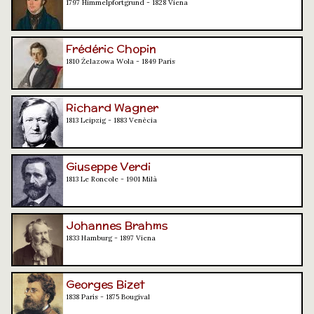
1797 Himmelpfortgrund - 1828 Viena
Frédéric Chopin
1810 Żelazowa Wola - 1849 París
Richard Wagner
1813 Leipzig - 1883 Venècia
Giuseppe Verdi
1813 Le Roncole - 1901 Milà
Johannes Brahms
1833 Hamburg - 1897 Viena
Georges Bizet
1838 París - 1875 Bougival