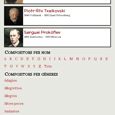
Piotr Ilitx Txaikovski
1840 Vótkinsk - 1893 Sant Petersburg
Serguei Prokófiev
1891 Sontsovka - 1953 Moscou
Compositors per nom
A
B
C
D
E
F
G
H
I
J
K
L
M
N
O
P
Q
R
S
T
U
V
W
X
Y
Z
Tots
Compositors per gèneres
Adagios
Allegrettos
Allegros
Altres peces
Andantes