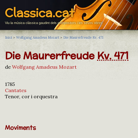
Classica.cat
Viu la música clàssica gaudint dels compositors i les seves obres
Inici
>
Wolfgang Amadeus Mozart
>
Die Maurerfreude Kv. 471
Die Maurerfreude
Kv. 471
de
Wolfgang Amadeus Mozart
1785
Cantates
Tenor, cor i orquestra
Moviments