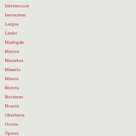
Intermezzos
Invencions
Largos
Lieder
Madrigals
Marxes
Mazurkes
Minuets
Misses
Motets
Nocturns
Nonets
Obertures
Octets
Òperes