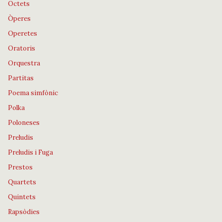
Octets
Òperes
Operetes
Oratoris
Orquestra
Partitas
Poema simfònic
Polka
Poloneses
Preludis
Preludis i Fuga
Prestos
Quartets
Quintets
Rapsòdies