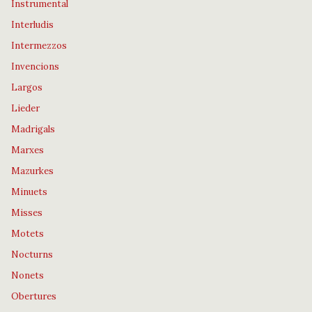
Instrumental
Interludis
Intermezzos
Invencions
Largos
Lieder
Madrigals
Marxes
Mazurkes
Minuets
Misses
Motets
Nocturns
Nonets
Obertures