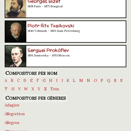
Georges Bizet
1838 París - 1875 Bougival
Piotr Ilitx Txaikovski
1840 Vótkinsk - 1893 Sant Petersburg
Serguei Prokófiev
1891 Sontsovka - 1953 Moscou
Compositors per nom
A
B
C
D
E
F
G
H
I
J
K
L
M
N
O
P
Q
R
S
T
U
V
W
X
Y
Z
Tots
Compositors per gèneres
Adagios
Allegrettos
Allegros