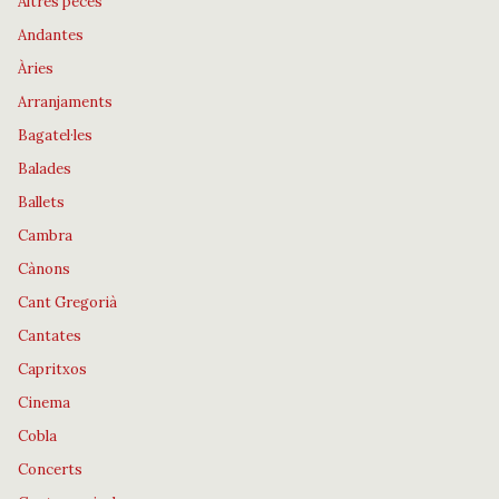
Altres peces
Andantes
Àries
Arranjaments
Bagatel·les
Balades
Ballets
Cambra
Cànons
Cant Gregorià
Cantates
Capritxos
Cinema
Cobla
Concerts