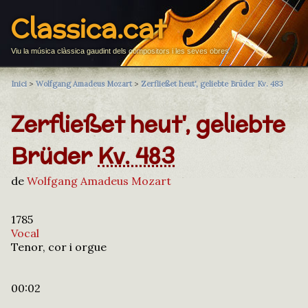
Classica.cat
Viu la música clàssica gaudint dels compositors i les seves obres
Inici
>
Wolfgang Amadeus Mozart
>
Zerfließet heut', geliebte Brüder Kv. 483
Zerfließet heut', geliebte
Brüder
Kv. 483
de
Wolfgang Amadeus Mozart
1785
Vocal
Tenor, cor i orgue
00:02