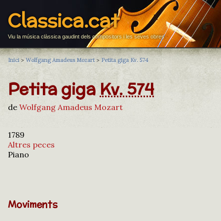
Classica.cat
Viu la música clàssica gaudint dels compositors i les seves obres
Inici
>
Wolfgang Amadeus Mozart
>
Petita giga Kv. 574
Petita giga
Kv. 574
de
Wolfgang Amadeus Mozart
1789
Altres peces
Piano
Moviments