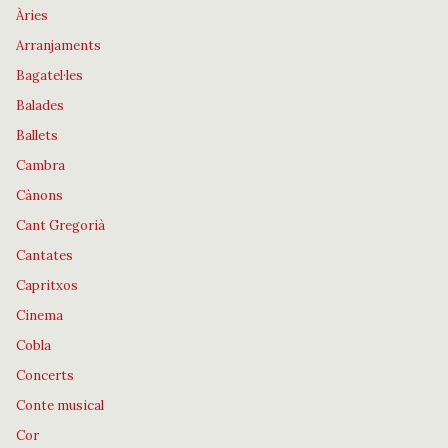
Àries
Arranjaments
Bagatel·les
Balades
Ballets
Cambra
Cànons
Cant Gregorià
Cantates
Capritxos
Cinema
Cobla
Concerts
Conte musical
Cor