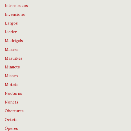
Intermezzos
Invencions
Largos
Lieder
Madrigals
Marxes
Mazurkes
Minuets
Misses
Motets
Nocturns
Nonets
Obertures
Octets
Òperes