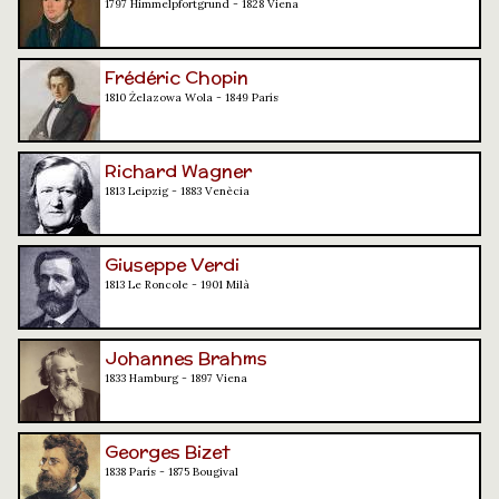
1797 Himmelpfortgrund - 1828 Viena
Frédéric Chopin
1810 Żelazowa Wola - 1849 París
Richard Wagner
1813 Leipzig - 1883 Venècia
Giuseppe Verdi
1813 Le Roncole - 1901 Milà
Johannes Brahms
1833 Hamburg - 1897 Viena
Georges Bizet
1838 París - 1875 Bougival