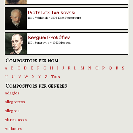
Piotr Ilitx Txaikovski
1840 Vótkinsk - 1893 Sant Petersburg
Serguei Prokófiev
1891 Sontsovka - 1953 Moscou
Compositors per nom
A
B
C
D
E
F
G
H
I
J
K
L
M
N
O
P
Q
R
S
T
U
V
W
X
Y
Z
Tots
Compositors per gèneres
Adagios
Allegrettos
Allegros
Altres peces
Andantes