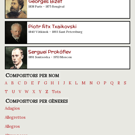
Georges Bizet
1838 París - 1875 Bougival
Piotr Ilitx Txaikovski
1840 Vótkinsk - 1893 Sant Petersburg
Serguei Prokófiev
1891 Sontsovka - 1953 Moscou
Compositors per nom
A
B
C
D
E
F
G
H
I
J
K
L
M
N
O
P
Q
R
S
T
U
V
W
X
Y
Z
Tots
Compositors per gèneres
Adagios
Allegrettos
Allegros