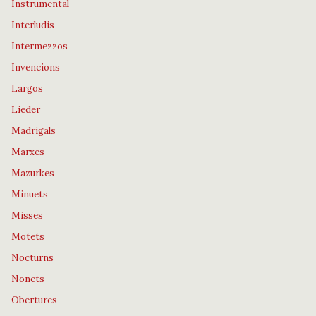
Instrumental
Interludis
Intermezzos
Invencions
Largos
Lieder
Madrigals
Marxes
Mazurkes
Minuets
Misses
Motets
Nocturns
Nonets
Obertures