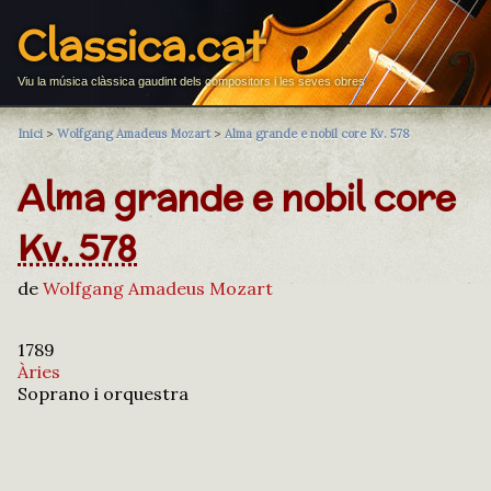
Classica.cat
Viu la música clàssica gaudint dels compositors i les seves obres
Inici
>
Wolfgang Amadeus Mozart
>
Alma grande e nobil core Kv. 578
Alma grande e nobil core
Kv. 578
de
Wolfgang Amadeus Mozart
1789
Àries
Soprano i orquestra