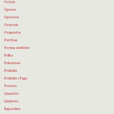
Octets
Òperes
Operetes
Oratoris
Orquestra
Partitas
Poema simfònic
Polka
Poloneses
Preludis
Preludis i Fuga
Prestos
Quartets
Quintets
Rapsòdies