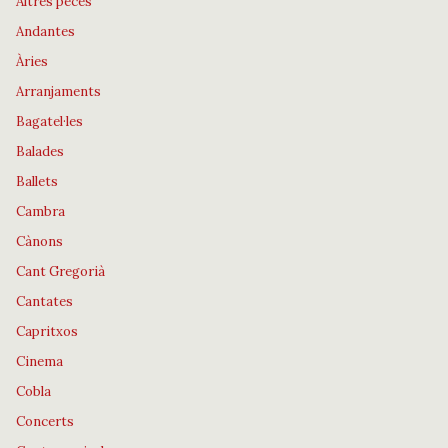
Altres peces
Andantes
Àries
Arranjaments
Bagatel·les
Balades
Ballets
Cambra
Cànons
Cant Gregorià
Cantates
Capritxos
Cinema
Cobla
Concerts