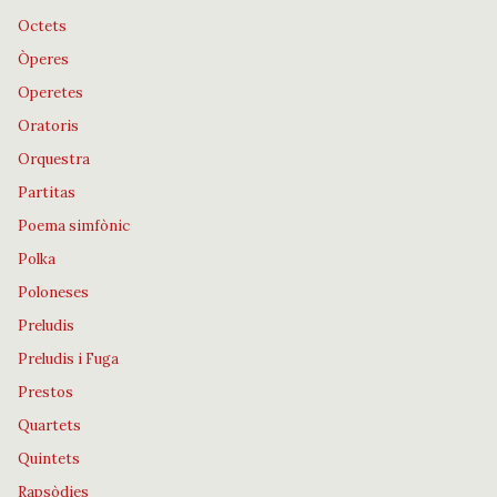
Octets
Òperes
Operetes
Oratoris
Orquestra
Partitas
Poema simfònic
Polka
Poloneses
Preludis
Preludis i Fuga
Prestos
Quartets
Quintets
Rapsòdies