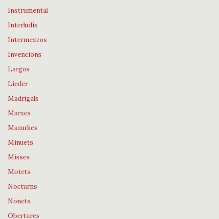
Instrumental
Interludis
Intermezzos
Invencions
Largos
Lieder
Madrigals
Marxes
Mazurkes
Minuets
Misses
Motets
Nocturns
Nonets
Obertures