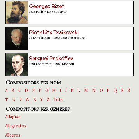
Georges Bizet
1838 París - 1875 Bougival
Piotr Ilitx Txaikovski
1840 Vótkinsk - 1893 Sant Petersburg
Serguei Prokófiev
1891 Sontsovka - 1953 Moscou
Compositors per nom
A
B
C
D
E
F
G
H
I
J
K
L
M
N
O
P
Q
R
S
T
U
V
W
X
Y
Z
Tots
Compositors per gèneres
Adagios
Allegrettos
Allegros