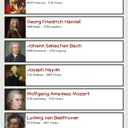
1678 Venècia - 1741 Viena
Georg Friedrich Händel
1685 Halle - 1759 Londres
Johann Sebastian Bach
1685 Eisenach - 1750 Leipzig
Joseph Haydn
1732 Rohrau - 1809 Viena
Wolfgang Amadeus Mozart
1756 Salzburg - 1791 Viena
Ludwig van Beethoven
1770 Bonn - 1827 Viena