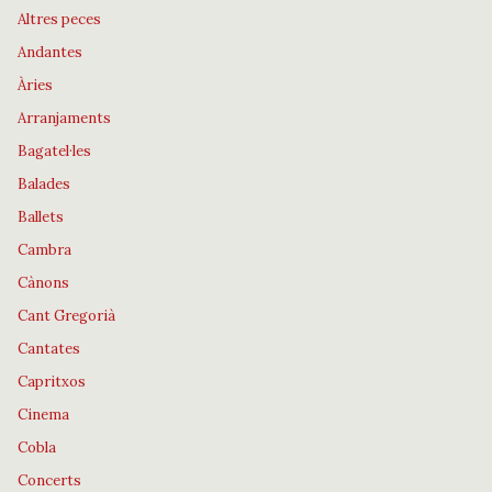
Altres peces
Andantes
Àries
Arranjaments
Bagatel·les
Balades
Ballets
Cambra
Cànons
Cant Gregorià
Cantates
Capritxos
Cinema
Cobla
Concerts