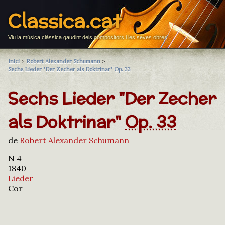
Classica.cat
Viu la música clàssica gaudint dels compositors i les seves obres
Inici
>
Robert Alexander Schumann
>
Sechs Lieder "Der Zecher als Doktrinar" Op. 33
Sechs Lieder "Der Zecher
als Doktrinar"
Op. 33
de
Robert Alexander Schumann
N 4
1840
Lieder
Cor