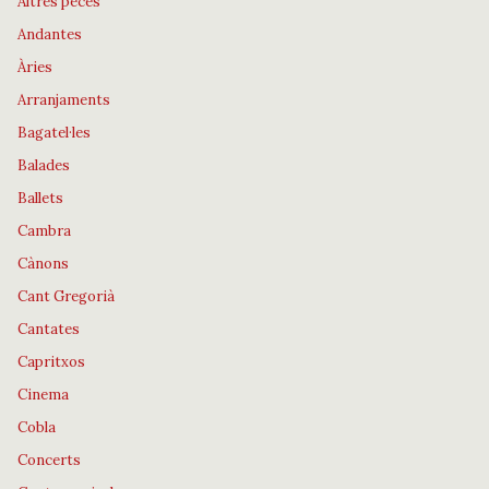
Altres peces
Andantes
Àries
Arranjaments
Bagatel·les
Balades
Ballets
Cambra
Cànons
Cant Gregorià
Cantates
Capritxos
Cinema
Cobla
Concerts