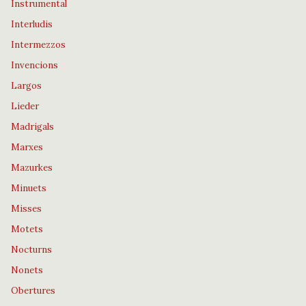
Instrumental
Interludis
Intermezzos
Invencions
Largos
Lieder
Madrigals
Marxes
Mazurkes
Minuets
Misses
Motets
Nocturns
Nonets
Obertures