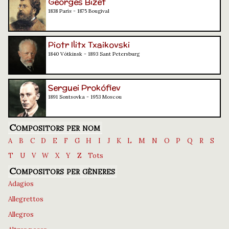
Georges Bizet
1838 París - 1875 Bougival
Piotr Ilitx Txaikovski
1840 Vótkinsk - 1893 Sant Petersburg
Serguei Prokófiev
1891 Sontsovka - 1953 Moscou
Compositors per nom
A
B
C
D
E
F
G
H
I
J
K
L
M
N
O
P
Q
R
S
T
U
V
W
X
Y
Z
Tots
Compositors per gèneres
Adagios
Allegrettos
Allegros