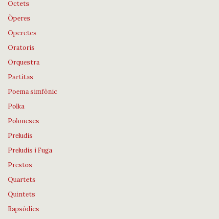
Octets
Òperes
Operetes
Oratoris
Orquestra
Partitas
Poema simfònic
Polka
Poloneses
Preludis
Preludis i Fuga
Prestos
Quartets
Quintets
Rapsòdies