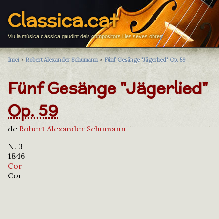
Classica.cat
Viu la música clàssica gaudint dels compositors i les seves obres
Inici
>
Robert Alexander Schumann
>
Fünf Gesänge "Jägerlied" Op. 59
Fünf Gesänge "Jägerlied"
Op. 59
de
Robert Alexander Schumann
N. 3
1846
Cor
Cor