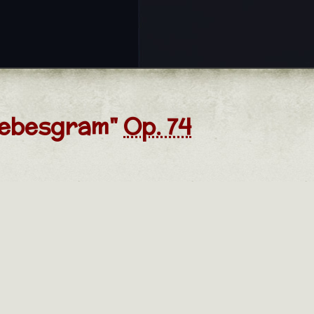
Liebesgram"
Op. 74