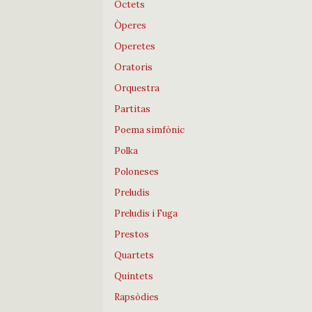
Octets
Òperes
Operetes
Oratoris
Orquestra
Partitas
Poema simfònic
Polka
Poloneses
Preludis
Preludis i Fuga
Prestos
Quartets
Quintets
Rapsòdies