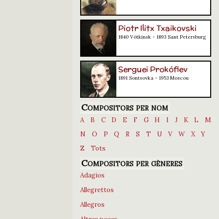
Piotr Ilitx Txaikovski
1840 Vótkinsk - 1893 Sant Petersburg
Serguei Prokófiev
1891 Sontsovka - 1953 Moscou
Compositors per nom
A
B
C
D
E
F
G
H
I
J
K
L
M
N
O
P
Q
R
S
T
U
V
W
X
Y
Z
Tots
Compositors per gèneres
Adagios
Allegrettos
Allegros