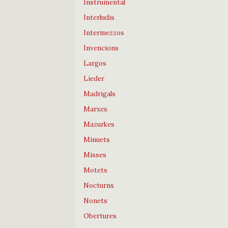
Instrumental
Interludis
Intermezzos
Invencions
Largos
Lieder
Madrigals
Marxes
Mazurkes
Minuets
Misses
Motets
Nocturns
Nonets
Obertures