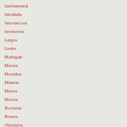
Instrumental
Interludis
Intermezzos
Invencions
Largos
Lieder
Madrigals
Marxes
Mazurkes
Minuets
Misses
Motets
Nocturns
Nonets
Obertures