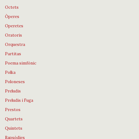
Octets
Òperes
Operetes
Oratoris
Orquestra
Partitas
Poema simfònic
Polka
Poloneses
Preludis
Preludis i Fuga
Prestos
Quartets
Quintets
Rapsòdies