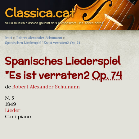
Classica.cat
Viu la música clàssica gaudint dels compositors i les seves obres
Inici
>
Robert Alexander Schumann
>
Spanisches Liederspiel "Es ist verraten2 Op. 74
Spanisches Liederspiel
"Es ist verraten2
Op. 74
de
Robert Alexander Schumann
N. 5
1849
Lieder
Cor i piano