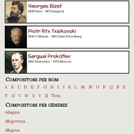
Georges Bizet
1838 París - 1875 Bougival
Piotr Ilitx Txaikovski
1840 Vótkinsk - 1893 Sant Petersburg
Serguei Prokófiev
1891 Sontsovka - 1953 Moscou
Compositors per nom
A
B
C
D
E
F
G
H
I
J
K
L
M
N
O
P
Q
R
S
T
U
V
W
X
Y
Z
Tots
Compositors per gèneres
Adagios
Allegrettos
Allegros