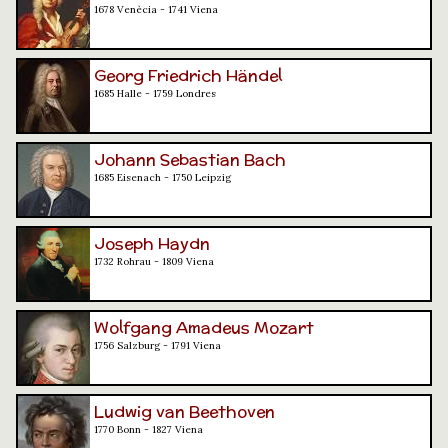
1678 Venècia - 1741 Viena
Georg Friedrich Händel
1685 Halle - 1759 Londres
Johann Sebastian Bach
1685 Eisenach - 1750 Leipzig
Joseph Haydn
1732 Rohrau - 1809 Viena
Wolfgang Amadeus Mozart
1756 Salzburg - 1791 Viena
Ludwig van Beethoven
1770 Bonn - 1827 Viena