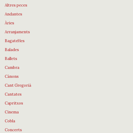
Altres peces
Andantes
Àries
Arranjaments
Bagatel·les
Balades
Ballets
Cambra
Cànons
Cant Gregorià
Cantates
Capritxos
Cinema
Cobla
Concerts