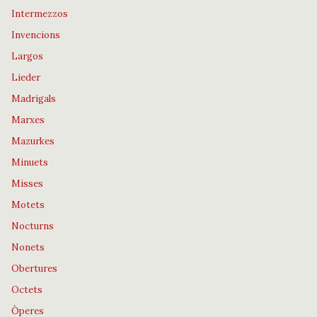
Intermezzos
Invencions
Largos
Lieder
Madrigals
Marxes
Mazurkes
Minuets
Misses
Motets
Nocturns
Nonets
Obertures
Octets
Òperes