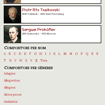
Piotr Ilitx Txaikovski
1840 Vótkinsk - 1893 Sant Petersburg
Serguei Prokófiev
1891 Sontsovka - 1953 Moscou
Compositors per nom
A
B
C
D
E
F
G
H
I
J
K
L
M
N
O
P
Q
R
S
T
U
V
W
X
Y
Z
Tots
Compositors per gèneres
Adagios
Allegrettos
Allegros
Altres peces
Andantes