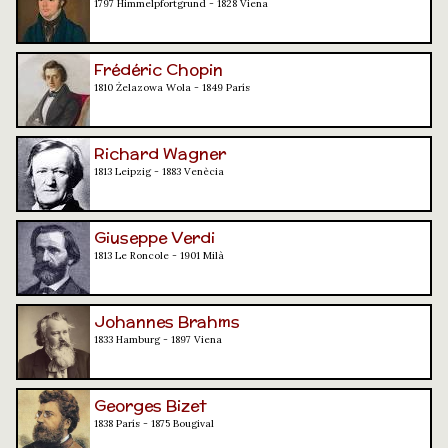
1797 Himmelpfortgrund - 1828 Viena
Frédéric Chopin
1810 Żelazowa Wola - 1849 París
Richard Wagner
1813 Leipzig - 1883 Venècia
Giuseppe Verdi
1813 Le Roncole - 1901 Milà
Johannes Brahms
1833 Hamburg - 1897 Viena
Georges Bizet
1838 París - 1875 Bougival