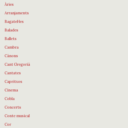
Àries
Arranjaments
Bagatel·les
Balades
Ballets
Cambra
Cànons
Cant Gregorià
Cantates
Capritxos
Cinema
Cobla
Concerts
Conte musical
Cor