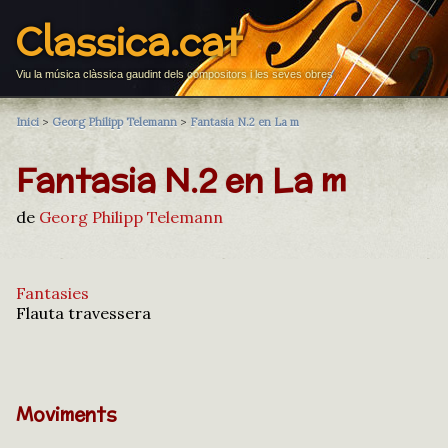
Classica.cat
Viu la música clàssica gaudint dels compositors i les seves obres
Inici
>
Georg Philipp Telemann
>
Fantasia N.2 en La m
Fantasia N.2 en La m
de
Georg Philipp Telemann
Fantasies
Flauta travessera
Moviments