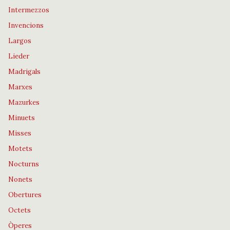
Intermezzos
Invencions
Largos
Lieder
Madrigals
Marxes
Mazurkes
Minuets
Misses
Motets
Nocturns
Nonets
Obertures
Octets
Òperes