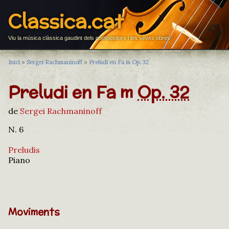
Classica.cat
Viu la música clàssica gaudint dels compositors i les seves obres
Inici
>
Sergei Rachmaninoff
>
Preludi en Fa m Op. 32
Preludi en Fa m
Op. 32
de
Sergei Rachmaninoff
N. 6
Preludis
Piano
Moviments