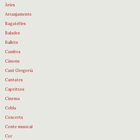
Àries
Arranjaments
Bagatel·les
Balades
Ballets
Cambra
Cànons
Cant Gregorià
Cantates
Capritxos
Cinema
Cobla
Concerts
Conte musical
Cor