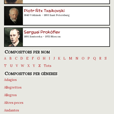
Piotr Ilitx Txaikovski
1840 Vótkinsk - 1893 Sant Petersburg
Serguei Prokófiev
1891 Sontsovka - 1953 Moscou
Compositors per nom
A
B
C
D
E
F
G
H
I
J
K
L
M
N
O
P
Q
R
S
T
U
V
W
X
Y
Z
Tots
Compositors per gèneres
Adagios
Allegrettos
Allegros
Altres peces
Andantes