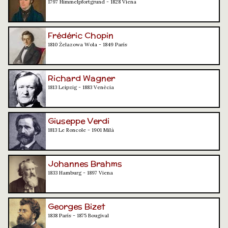
1797 Himmelpfortgrund - 1828 Viena
Frédéric Chopin
1810 Żelazowa Wola - 1849 París
Richard Wagner
1813 Leipzig - 1883 Venècia
Giuseppe Verdi
1813 Le Roncole - 1901 Milà
Johannes Brahms
1833 Hamburg - 1897 Viena
Georges Bizet
1838 París - 1875 Bougival