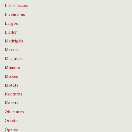
Intermezzos
Invencions
Largos
Lieder
Madrigals
Marxes
Mazurkes
Minuets
Misses
Motets
Nocturns
Nonets
Obertures
Octets
Òperes