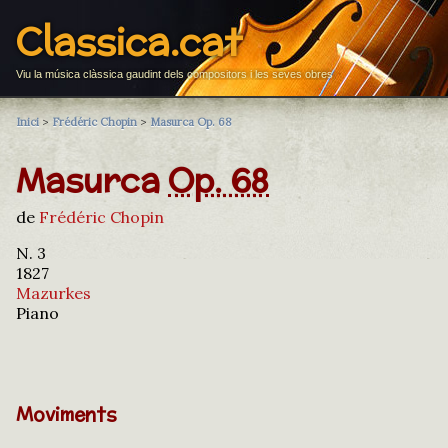
Classica.cat
Viu la música clàssica gaudint dels compositors i les seves obres
Inici
>
Frédéric Chopin
>
Masurca Op. 68
Masurca
Op. 68
de
Frédéric Chopin
N. 3
1827
Mazurkes
Piano
Moviments