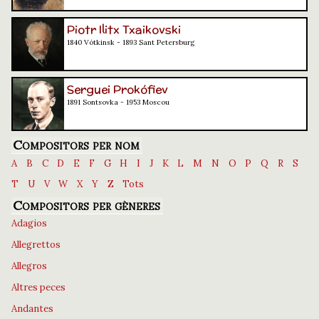
Piotr Ilitx Txaikovski
1840 Vótkinsk - 1893 Sant Petersburg
Serguei Prokófiev
1891 Sontsovka - 1953 Moscou
Compositors per nom
A
B
C
D
E
F
G
H
I
J
K
L
M
N
O
P
Q
R
S
T
U
V
W
X
Y
Z
Tots
Compositors per gèneres
Adagios
Allegrettos
Allegros
Altres peces
Andantes