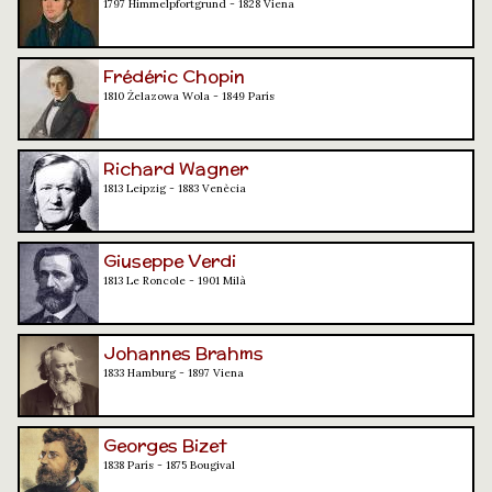
1797 Himmelpfortgrund - 1828 Viena
Frédéric Chopin
1810 Żelazowa Wola - 1849 París
Richard Wagner
1813 Leipzig - 1883 Venècia
Giuseppe Verdi
1813 Le Roncole - 1901 Milà
Johannes Brahms
1833 Hamburg - 1897 Viena
Georges Bizet
1838 París - 1875 Bougival