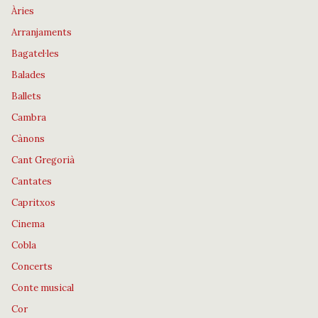
Àries
Arranjaments
Bagatel·les
Balades
Ballets
Cambra
Cànons
Cant Gregorià
Cantates
Capritxos
Cinema
Cobla
Concerts
Conte musical
Cor