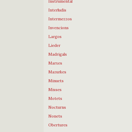
Instrumental
Interludis
Intermezzos
Invencions
Largos
Lieder
Madrigals
Marxes
Mazurkes
Minuets
Misses
Motets
Nocturns
Nonets
Obertures