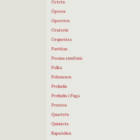
Octets
Òperes
Operetes
Oratoris
Orquestra
Partitas
Poema simfònic
Polka
Poloneses
Preludis
Preludis i Fuga
Prestos
Quartets
Quintets
Rapsòdies