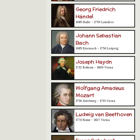
Georg Friedrich
Händel
1685 Halle - 1759 Londres
Johann Sebastian
Bach
1685 Eisenach - 1750 Leipzig
Joseph Haydn
1732 Rohrau - 1809 Viena
Wolfgang Amadeus
Mozart
1756 Salzburg - 1791 Viena
Ludwig van Beethoven
1770 Bonn - 1827 Viena