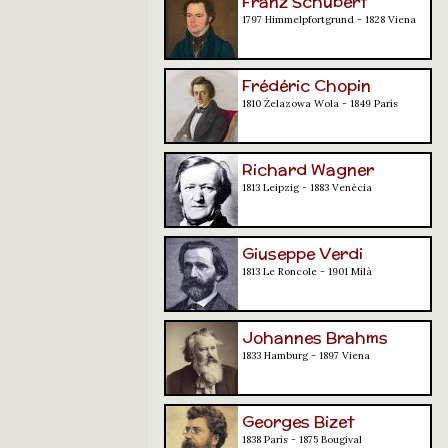
Franz Schubert
1797 Himmelpfortgrund - 1828 Viena
Frédéric Chopin
1810 Żelazowa Wola - 1849 París
Richard Wagner
1813 Leipzig - 1883 Venècia
Giuseppe Verdi
1813 Le Roncole - 1901 Milà
Johannes Brahms
1833 Hamburg - 1897 Viena
Georges Bizet
1838 París - 1875 Bougival