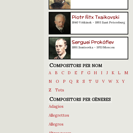
Piotr Ilitx Txaikovski
1840 Vótkinsk - 1893 Sant Petersburg
Serguei Prokófiev
1891 Sontsovka - 1953 Moscou
Compositors per nom
A
B
C
D
E
F
G
H
I
J
K
L
M
N
O
P
Q
R
S
T
U
V
W
X
Y
Z
Tots
Compositors per gèneres
Adagios
Allegrettos
Allegros