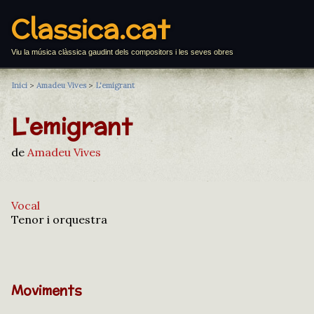
Classica.cat
Viu la música clàssica gaudint dels compositors i les seves obres
Inici
>
Amadeu Vives
>
L'emigrant
L'emigrant
de
Amadeu Vives
Vocal
Tenor i orquestra
Moviments