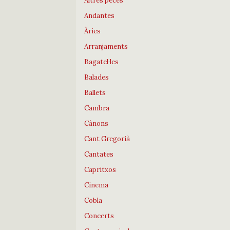
Altres peces
Andantes
Àries
Arranjaments
Bagatel·les
Balades
Ballets
Cambra
Cànons
Cant Gregorià
Cantates
Capritxos
Cinema
Cobla
Concerts