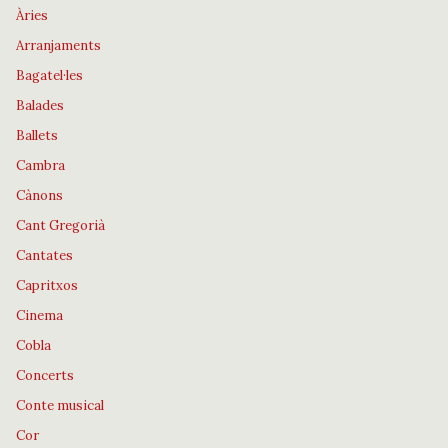
Àries
Arranjaments
Bagatel·les
Balades
Ballets
Cambra
Cànons
Cant Gregorià
Cantates
Capritxos
Cinema
Cobla
Concerts
Conte musical
Cor