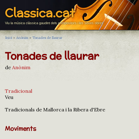
Classica.cat
Viu la música clàssica gaudint dels compositors i les seves obres
Inici
>
Anònim
>
Tonades de llaurar
Tonades de llaurar
de
Anònim
Tradicional
Veu
Tradicionals de Mallorca i la Ribera d'Ebre
Moviments