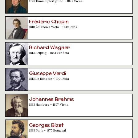
1797 Himmelpfortgrund - 1828 Viena
Frédéric Chopin
1810 Żelazowa Wola - 1849 París
Richard Wagner
1813 Leipzig - 1883 Venècia
Giuseppe Verdi
1813 Le Roncole - 1901 Milà
Johannes Brahms
1833 Hamburg - 1897 Viena
Georges Bizet
1838 París - 1875 Bougival