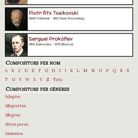
Piotr Ilitx Txaikovski
1840 Vótkinsk - 1893 Sant Petersburg
Serguei Prokófiev
1891 Sontsovka - 1953 Moscou
Compositors per nom
A
B
C
D
E
F
G
H
I
J
K
L
M
N
O
P
Q
R
S
T
U
V
W
X
Y
Z
Tots
Compositors per gèneres
Adagios
Allegrettos
Allegros
Altres peces
Andantes