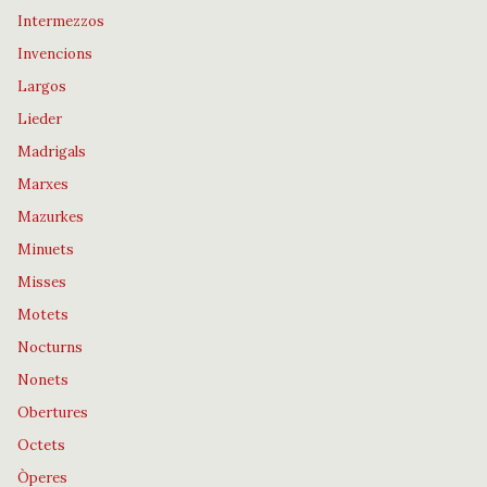
Intermezzos
Invencions
Largos
Lieder
Madrigals
Marxes
Mazurkes
Minuets
Misses
Motets
Nocturns
Nonets
Obertures
Octets
Òperes