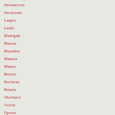
Intermezzos
Invencions
Largos
Lieder
Madrigals
Marxes
Mazurkes
Minuets
Misses
Motets
Nocturns
Nonets
Obertures
Octets
Òperes