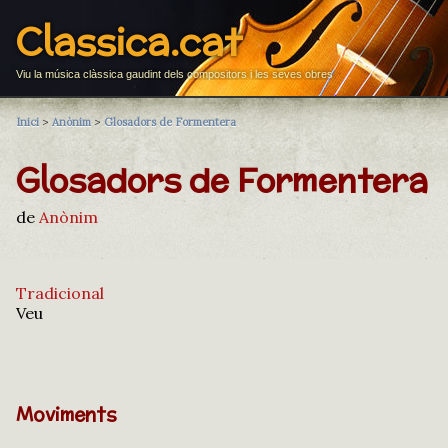
Classica.cat
Viu la música clàssica gaudint dels compositors i les seves obres
Inici
>
Anònim
>
Glosadors de Formentera
Glosadors de Formentera
de
Anònim
Tradicional
Veu
Moviments