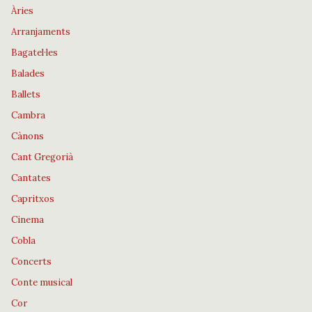
Àries
Arranjaments
Bagatel·les
Balades
Ballets
Cambra
Cànons
Cant Gregorià
Cantates
Capritxos
Cinema
Cobla
Concerts
Conte musical
Cor