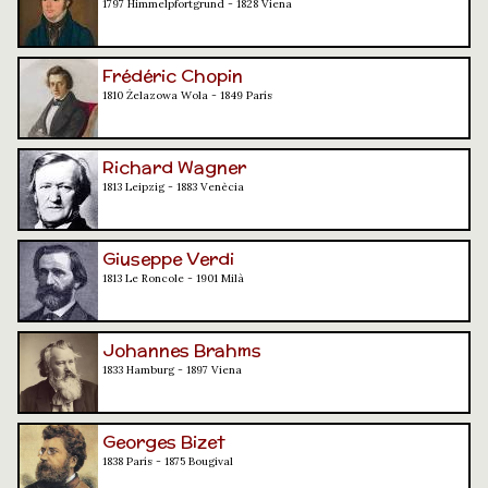
1797 Himmelpfortgrund - 1828 Viena
Frédéric Chopin
1810 Żelazowa Wola - 1849 París
Richard Wagner
1813 Leipzig - 1883 Venècia
Giuseppe Verdi
1813 Le Roncole - 1901 Milà
Johannes Brahms
1833 Hamburg - 1897 Viena
Georges Bizet
1838 París - 1875 Bougival