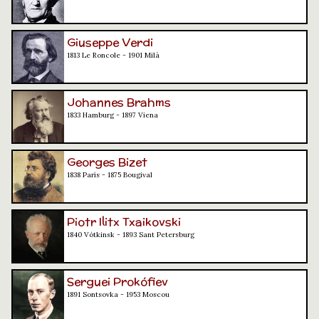
Giuseppe Verdi
1813 Le Roncole - 1901 Milà
Johannes Brahms
1833 Hamburg - 1897 Viena
Georges Bizet
1838 París - 1875 Bougival
Piotr Ilitx Txaikovski
1840 Vótkinsk - 1893 Sant Petersburg
Serguei Prokófiev
1891 Sontsovka - 1953 Moscou