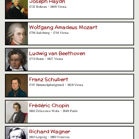
Joseph Haydn
1732 Rohrau - 1809 Viena
Wolfgang Amadeus Mozart
1756 Salzburg - 1791 Viena
Ludwig van Beethoven
1770 Bonn - 1827 Viena
Franz Schubert
1797 Himmelpfortgrund - 1828 Viena
Frédéric Chopin
1810 Żelazowa Wola - 1849 París
Richard Wagner
1813 Leipzig - 1883 Venècia