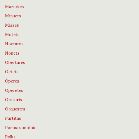
Mazurkes
Minuets
Misses
Motets
Nocturns
Nonets
Obertures
Octets
Òperes
Operetes
Oratoris
Orquestra
Partitas
Poema simfònic
Polka