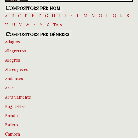
Compositors per nom
A
B
C
D
E
F
G
H
I
J
K
L
M
N
O
P
Q
R
S
T
U
V
W
X
Y
Z
Tots
Compositors per gèneres
Adagios
Allegrettos
Allegros
Altres peces
Andantes
Àries
Arranjaments
Bagatel·les
Balades
Ballets
Cambra