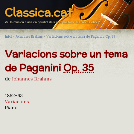
Classica.cat
Viu la música clàssica gaudint dels compositors i les seves obres
Inici
>
Johannes Brahms
>
Variacions sobre un tema de Paganini Op. 35
Variacions sobre un tema
de Paganini
Op. 35
de
Johannes Brahms
1862-63
Variacions
Piano