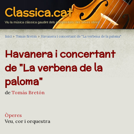
Classica.cat
Viu la música clàssica gaudint dels compositors i les seves obres
Inici
>
Tomás Bretón
>
Havanera i concertant de "La verbena de la paloma"
Havanera i concertant
de "La verbena de la
paloma"
de
Tomás Bretón
Òperes
Veu, cor i orquestra