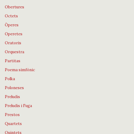
Obertures
Octets
Òperes
Operetes
Oratoris
Orquestra
Partitas
Poema simfònic
Polka
Poloneses
Preludis
Preludis i Fuga
Prestos
Quartets
Quintets