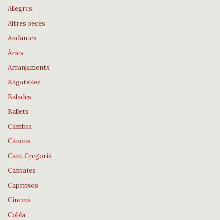
Allegros
Altres peces
Andantes
Àries
Arranjaments
Bagatel·les
Balades
Ballets
Cambra
Cànons
Cant Gregorià
Cantates
Capritxos
Cinema
Cobla