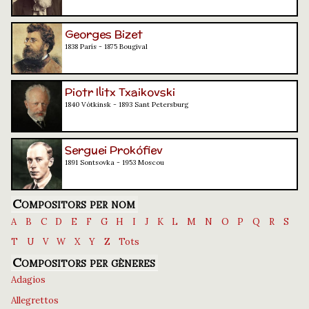
Georges Bizet
1838 París - 1875 Bougival
Piotr Ilitx Txaikovski
1840 Vótkinsk - 1893 Sant Petersburg
Serguei Prokófiev
1891 Sontsovka - 1953 Moscou
Compositors per nom
A
B
C
D
E
F
G
H
I
J
K
L
M
N
O
P
Q
R
S
T
U
V
W
X
Y
Z
Tots
Compositors per gèneres
Adagios
Allegrettos