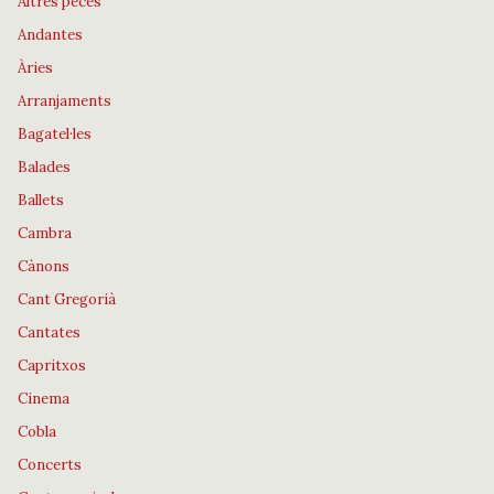
Altres peces
Andantes
Àries
Arranjaments
Bagatel·les
Balades
Ballets
Cambra
Cànons
Cant Gregorià
Cantates
Capritxos
Cinema
Cobla
Concerts