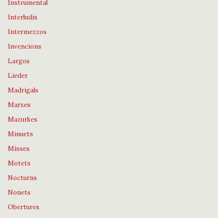
Instrumental
Interludis
Intermezzos
Invencions
Largos
Lieder
Madrigals
Marxes
Mazurkes
Minuets
Misses
Motets
Nocturns
Nonets
Obertures