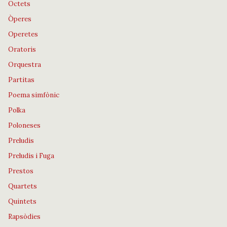
Octets
Òperes
Operetes
Oratoris
Orquestra
Partitas
Poema simfònic
Polka
Poloneses
Preludis
Preludis i Fuga
Prestos
Quartets
Quintets
Rapsòdies