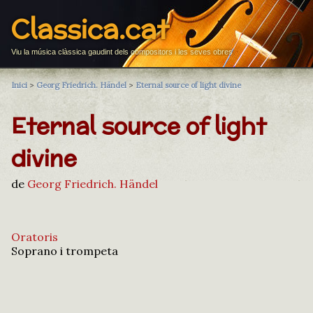
Classica.cat
Viu la música clàssica gaudint dels compositors i les seves obres
Inici
>
Georg Friedrich. Händel
>
Eternal source of light divine
Eternal source of light
divine
de
Georg Friedrich. Händel
Oratoris
Soprano i trompeta