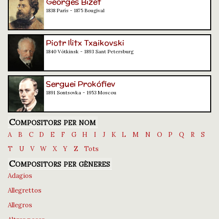
Georges Bizet
1838 París - 1875 Bougival
Piotr Ilitx Txaikovski
1840 Vótkinsk - 1893 Sant Petersburg
Serguei Prokófiev
1891 Sontsovka - 1953 Moscou
Compositors per nom
A
B
C
D
E
F
G
H
I
J
K
L
M
N
O
P
Q
R
S
T
U
V
W
X
Y
Z
Tots
Compositors per gèneres
Adagios
Allegrettos
Allegros