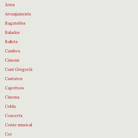
Àries
Arranjaments
Bagatel·les
Balades
Ballets
Cambra
Cànons
Cant Gregorià
Cantates
Capritxos
Cinema
Cobla
Concerts
Conte musical
Cor