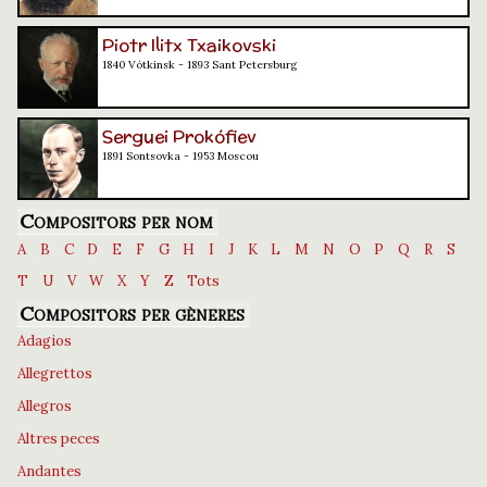
Piotr Ilitx Txaikovski
1840 Vótkinsk - 1893 Sant Petersburg
Serguei Prokófiev
1891 Sontsovka - 1953 Moscou
Compositors per nom
A
B
C
D
E
F
G
H
I
J
K
L
M
N
O
P
Q
R
S
T
U
V
W
X
Y
Z
Tots
Compositors per gèneres
Adagios
Allegrettos
Allegros
Altres peces
Andantes