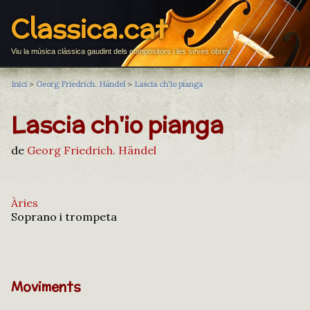
Classica.cat
Viu la música clàssica gaudint dels compositors i les seves obres
Inici
>
Georg Friedrich. Händel
>
Lascia ch'io pianga
Lascia ch'io pianga
de
Georg Friedrich. Händel
Àries
Soprano i trompeta
Moviments