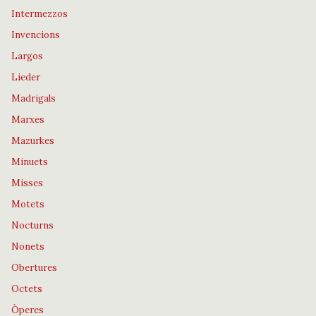
Intermezzos
Invencions
Largos
Lieder
Madrigals
Marxes
Mazurkes
Minuets
Misses
Motets
Nocturns
Nonets
Obertures
Octets
Òperes