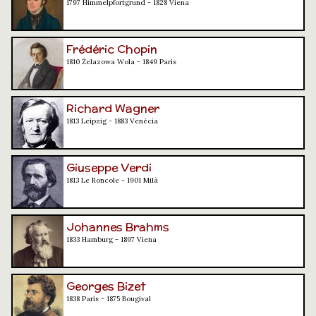
1797 Himmelpfortgrund - 1828 Viena
Frédéric Chopin
1810 Żelazowa Wola - 1849 París
Richard Wagner
1813 Leipzig - 1883 Venècia
Giuseppe Verdi
1813 Le Roncole - 1901 Milà
Johannes Brahms
1833 Hamburg - 1897 Viena
Georges Bizet
1838 París - 1875 Bougival