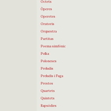
Octets
Òperes
Operetes
Oratoris
Orquestra
Partitas
Poema simfònic
Polka
Poloneses
Preludis
Preludis i Fuga
Prestos
Quartets
Quintets
Rapsòdies