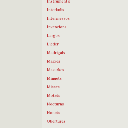
Instrumental
Interludis
Intermezzos
Invencions
Largos
Lieder
Madrigals
Marxes
Mazurkes
Minuets
Misses
Motets
Nocturns
Nonets
Obertures