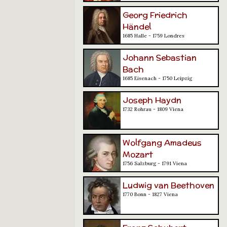
Georg Friedrich
Händel
1685 Halle - 1759 Londres
Johann Sebastian
Bach
1685 Eisenach - 1750 Leipzig
Joseph Haydn
1732 Rohrau - 1809 Viena
Wolfgang Amadeus
Mozart
1756 Salzburg - 1791 Viena
Ludwig van Beethoven
1770 Bonn - 1827 Viena