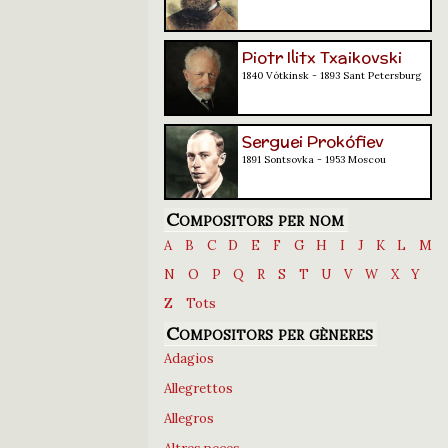
Piotr Ilitx Txaikovski
1840 Vótkinsk - 1893 Sant Petersburg
Serguei Prokófiev
1891 Sontsovka - 1953 Moscou
Compositors per nom
A
B
C
D
E
F
G
H
I
J
K
L
M
N
O
P
Q
R
S
T
U
V
W
X
Y
Z
Tots
Compositors per gèneres
Adagios
Allegrettos
Allegros