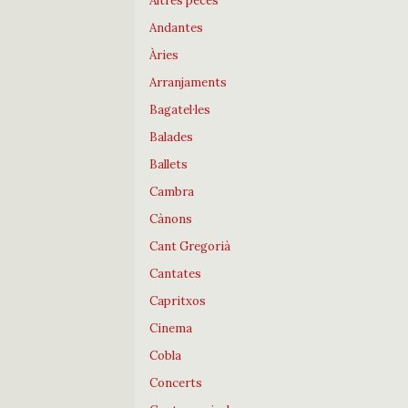
Altres peces
Andantes
Àries
Arranjaments
Bagatel·les
Balades
Ballets
Cambra
Cànons
Cant Gregorià
Cantates
Capritxos
Cinema
Cobla
Concerts