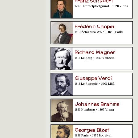
Franz Schubert
1797 Himmelpfortgrund - 1828 Viena
Frédéric Chopin
1810 Żelazowa Wola - 1849 París
Richard Wagner
1813 Leipzig - 1883 Venècia
Giuseppe Verdi
1813 Le Roncole - 1901 Milà
Johannes Brahms
1833 Hamburg - 1897 Viena
Georges Bizet
1838 París - 1875 Bougival