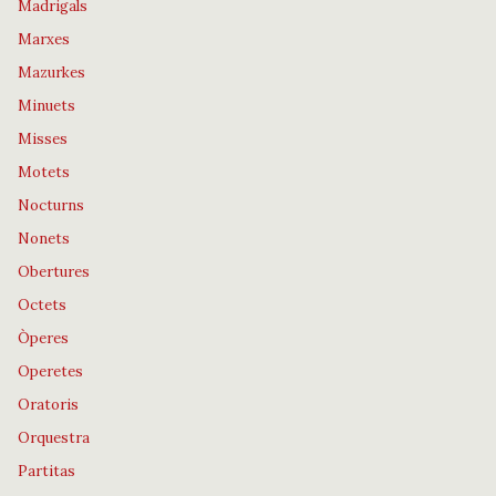
Madrigals
Marxes
Mazurkes
Minuets
Misses
Motets
Nocturns
Nonets
Obertures
Octets
Òperes
Operetes
Oratoris
Orquestra
Partitas