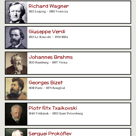
Richard Wagner
1813 Leipzig - 1883 Venècia
Giuseppe Verdi
1813 Le Roncole - 1901 Milà
Johannes Brahms
1833 Hamburg - 1897 Viena
Georges Bizet
1838 París - 1875 Bougival
Piotr Ilitx Txaikovski
1840 Vótkinsk - 1893 Sant Petersburg
Serguei Prokófiev