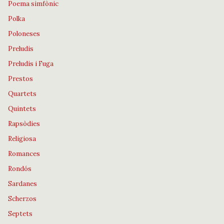
Poema simfònic
Polka
Poloneses
Preludis
Preludis i Fuga
Prestos
Quartets
Quintets
Rapsòdies
Religiosa
Romances
Rondós
Sardanes
Scherzos
Septets