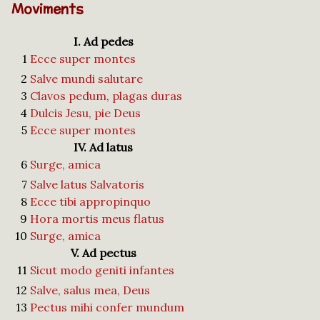
Moviments
I. Ad pedes
1
Ecce super montes
2
Salve mundi salutare
3
Clavos pedum, plagas duras
4
Dulcis Jesu, pie Deus
5
Ecce super montes
IV. Ad latus
6
Surge, amica
7
Salve latus Salvatoris
8
Ecce tibi appropinquo
9
Hora mortis meus flatus
10
Surge, amica
V. Ad pectus
11
Sicut modo geniti infantes
12
Salve, salus mea, Deus
13
Pectus mihi confer mundum