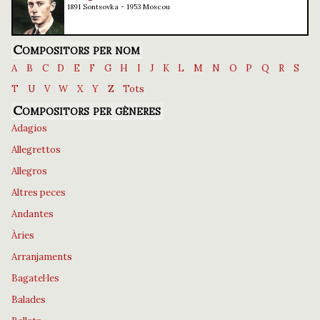
1891 Sontsovka - 1953 Moscou
Compositors per nom
A
B
C
D
E
F
G
H
I
J
K
L
M
N
O
P
Q
R
S
T
U
V
W
X
Y
Z
Tots
Compositors per gèneres
Adagios
Allegrettos
Allegros
Altres peces
Andantes
Àries
Arranjaments
Bagatel·les
Balades