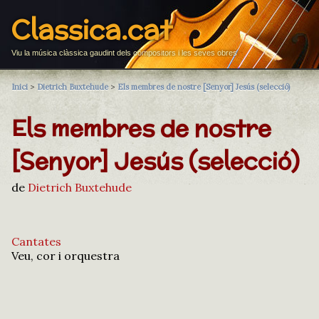
Classica.cat
Viu la música clàssica gaudint dels compositors i les seves obres
Inici
>
Dietrich Buxtehude
>
Els membres de nostre [Senyor] Jesús (selecció)
Els membres de nostre
[Senyor] Jesús (selecció)
de
Dietrich Buxtehude
Cantates
Veu, cor i orquestra