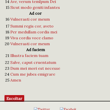
14
Ave, verum temlpum Dei
15
Sicut modo geniti infantes
Ad cor
16
Vulnerasti cor meum
17
Summi regis cor, aveto
18
Per medullam cordis mei
19
Viva cordis voce clamo
20
Vulnerasti cor meum
Ad faciem
21
Illustra faciem tuam
22
Salve, caput cruentatum
23
Dum mei mori est necesse
24
Cum me jubes emigrare
25
Amen
Escoltar