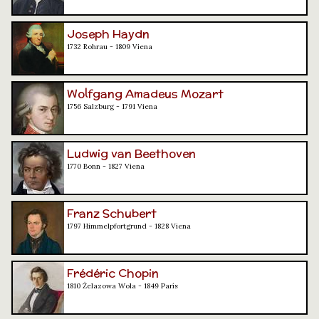
Joseph Haydn
1732 Rohrau - 1809 Viena
Wolfgang Amadeus Mozart
1756 Salzburg - 1791 Viena
Ludwig van Beethoven
1770 Bonn - 1827 Viena
Franz Schubert
1797 Himmelpfortgrund - 1828 Viena
Frédéric Chopin
1810 Żelazowa Wola - 1849 París