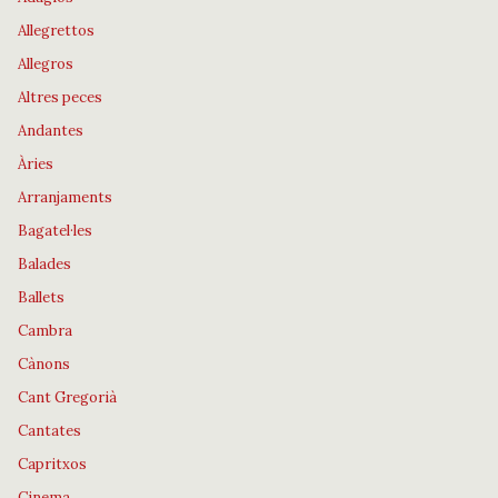
Allegrettos
Allegros
Altres peces
Andantes
Àries
Arranjaments
Bagatel·les
Balades
Ballets
Cambra
Cànons
Cant Gregorià
Cantates
Capritxos
Cinema