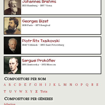
Johannes Brahms
1833 Hamburg - 1897 Viena
Georges Bizet
1838 París - 1875 Bougival
Piotr Ilitx Txaikovski
1840 Vótkinsk - 1893 Sant Petersburg
Serguei Prokófiev
1891 Sontsovka - 1953 Moscou
Compositors per nom
A
B
C
D
E
F
G
H
I
J
K
L
M
N
O
P
Q
R
S
T
U
V
W
X
Y
Z
Tots
Compositors per gèneres
Adagios