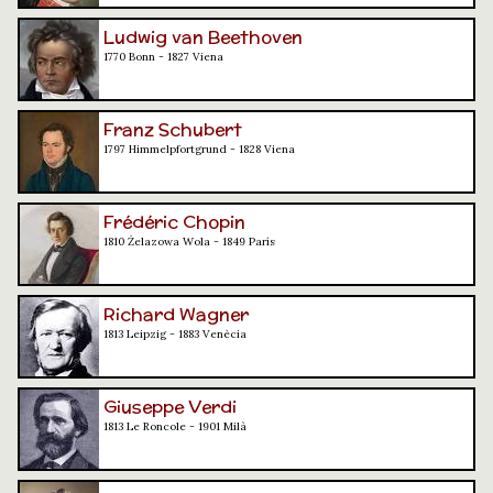
Ludwig van Beethoven
1770 Bonn - 1827 Viena
Franz Schubert
1797 Himmelpfortgrund - 1828 Viena
Frédéric Chopin
1810 Żelazowa Wola - 1849 París
Richard Wagner
1813 Leipzig - 1883 Venècia
Giuseppe Verdi
1813 Le Roncole - 1901 Milà