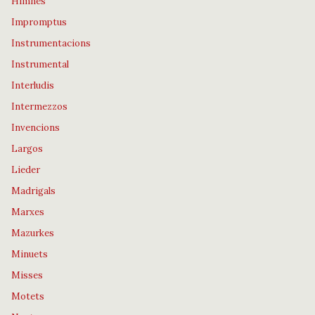
Himnes
Impromptus
Instrumentacions
Instrumental
Interludis
Intermezzos
Invencions
Largos
Lieder
Madrigals
Marxes
Mazurkes
Minuets
Misses
Motets