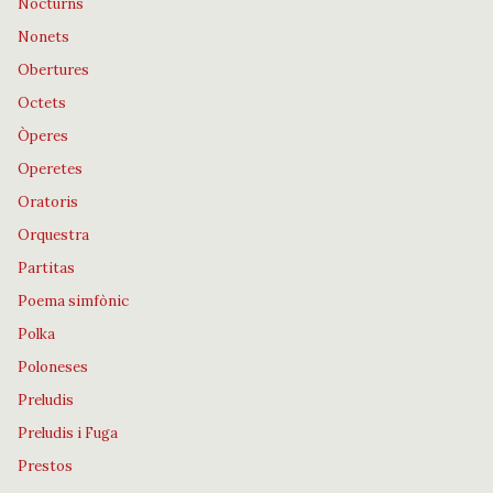
Nocturns
Nonets
Obertures
Octets
Òperes
Operetes
Oratoris
Orquestra
Partitas
Poema simfònic
Polka
Poloneses
Preludis
Preludis i Fuga
Prestos