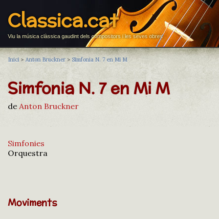
Classica.cat
Viu la música clàssica gaudint dels compositors i les seves obres
Inici
>
Anton Bruckner
>
Simfonia N. 7 en Mi M
Simfonia N. 7 en Mi M
de
Anton Bruckner
Simfonies
Orquestra
Moviments