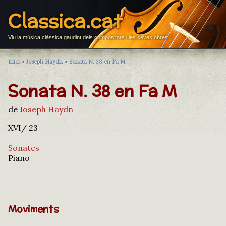
Classica.cat
Viu la música clàssica gaudint dels compositors i les seves obres
Inici
>
Joseph Haydn
>
Sonata N. 38 en Fa M
Sonata N. 38 en Fa M
de
Joseph Haydn
XVI/ 23
Sonates
Piano
Moviments