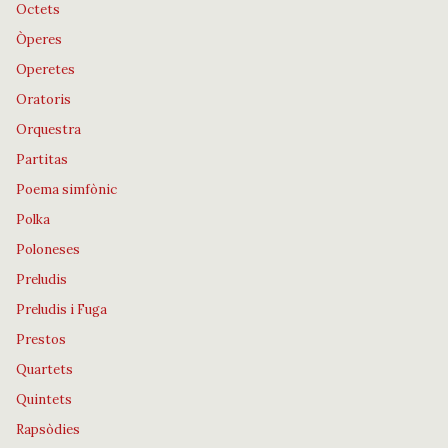
Octets
Òperes
Operetes
Oratoris
Orquestra
Partitas
Poema simfònic
Polka
Poloneses
Preludis
Preludis i Fuga
Prestos
Quartets
Quintets
Rapsòdies