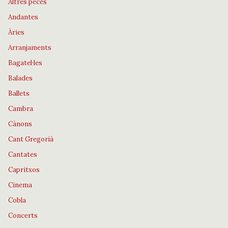
Altres peces
Andantes
Àries
Arranjaments
Bagatel·les
Balades
Ballets
Cambra
Cànons
Cant Gregorià
Cantates
Capritxos
Cinema
Cobla
Concerts