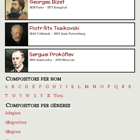
Georges Bizet
1838 París - 1875 Bougival
Piotr Ilitx Txaikovski
1840 Vótkinsk - 1893 Sant Petersburg
Serguei Prokófiev
1891 Sontsovka - 1953 Moscou
Compositors per nom
A
B
C
D
E
F
G
H
I
J
K
L
M
N
O
P
Q
R
S
T
U
V
W
X
Y
Z
Tots
Compositors per gèneres
Adagios
Allegrettos
Allegros