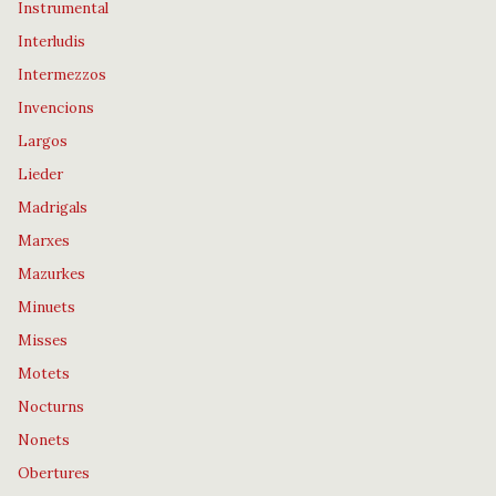
Instrumental
Interludis
Intermezzos
Invencions
Largos
Lieder
Madrigals
Marxes
Mazurkes
Minuets
Misses
Motets
Nocturns
Nonets
Obertures