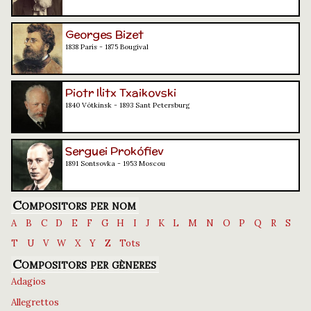
Georges Bizet
1838 París - 1875 Bougival
Piotr Ilitx Txaikovski
1840 Vótkinsk - 1893 Sant Petersburg
Serguei Prokófiev
1891 Sontsovka - 1953 Moscou
Compositors per nom
A
B
C
D
E
F
G
H
I
J
K
L
M
N
O
P
Q
R
S
T
U
V
W
X
Y
Z
Tots
Compositors per gèneres
Adagios
Allegrettos