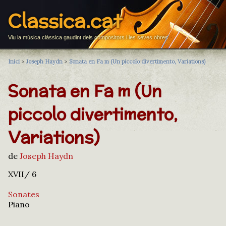
Classica.cat
Viu la música clàssica gaudint dels compositors i les seves obres
Inici
>
Joseph Haydn
>
Sonata en Fa m (Un piccolo divertimento, Variations)
Sonata en Fa m (Un
piccolo divertimento,
Variations)
de
Joseph Haydn
XVII/ 6
Sonates
Piano