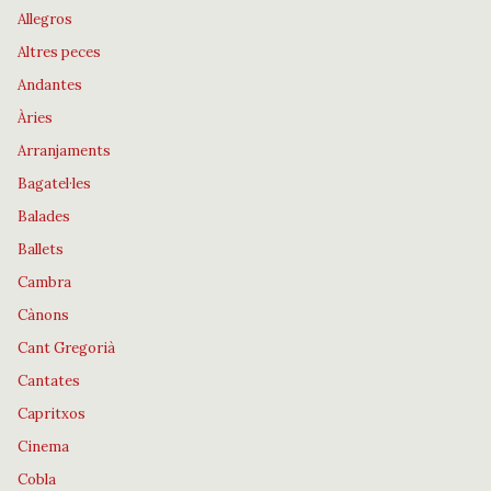
Allegros
Altres peces
Andantes
Àries
Arranjaments
Bagatel·les
Balades
Ballets
Cambra
Cànons
Cant Gregorià
Cantates
Capritxos
Cinema
Cobla