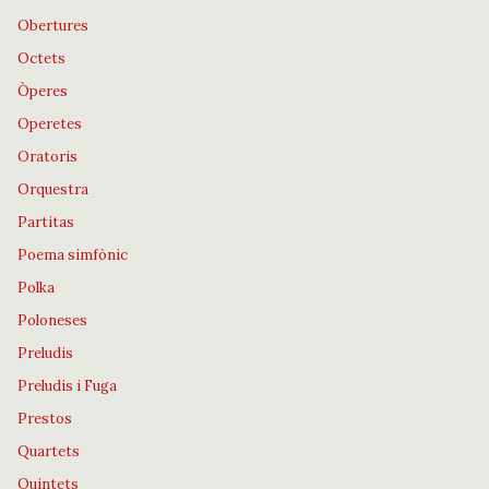
Obertures
Octets
Òperes
Operetes
Oratoris
Orquestra
Partitas
Poema simfònic
Polka
Poloneses
Preludis
Preludis i Fuga
Prestos
Quartets
Quintets