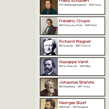
Franz Schubert
1797 Himmelpfortgrund - 1828 Viena
Frédéric Chopin
1810 Żelazowa Wola - 1849 París
Richard Wagner
1813 Leipzig - 1883 Venècia
Giuseppe Verdi
1813 Le Roncole - 1901 Milà
Johannes Brahms
1833 Hamburg - 1897 Viena
Georges Bizet
1838 París - 1875 Bougival