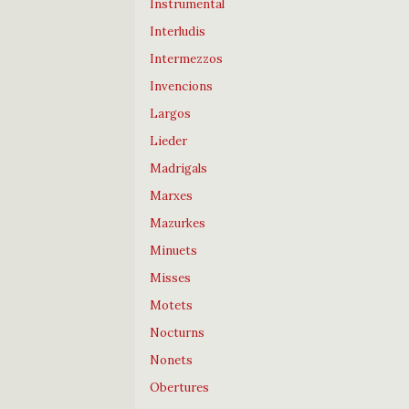
Instrumental
Interludis
Intermezzos
Invencions
Largos
Lieder
Madrigals
Marxes
Mazurkes
Minuets
Misses
Motets
Nocturns
Nonets
Obertures