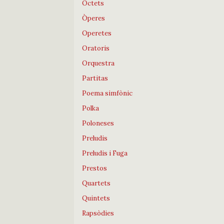
Octets
Òperes
Operetes
Oratoris
Orquestra
Partitas
Poema simfònic
Polka
Poloneses
Preludis
Preludis i Fuga
Prestos
Quartets
Quintets
Rapsòdies