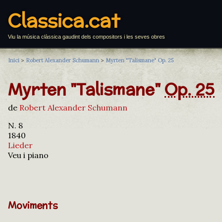
Classica.cat
Viu la música clàssica gaudint dels compositors i les seves obres
Inici
>
Robert Alexander Schumann
>
Myrten "Talismane" Op. 25
Myrten "Talismane"
Op. 25
de
Robert Alexander Schumann
N. 8
1840
Lieder
Veu i piano
Moviments