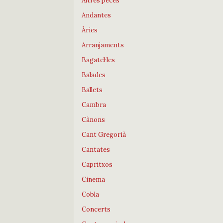
Altres peces
Andantes
Àries
Arranjaments
Bagatel·les
Balades
Ballets
Cambra
Cànons
Cant Gregorià
Cantates
Capritxos
Cinema
Cobla
Concerts