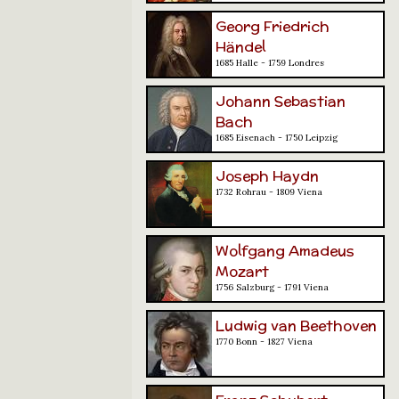
Georg Friedrich
Händel
1685 Halle - 1759 Londres
Johann Sebastian
Bach
1685 Eisenach - 1750 Leipzig
Joseph Haydn
1732 Rohrau - 1809 Viena
Wolfgang Amadeus
Mozart
1756 Salzburg - 1791 Viena
Ludwig van Beethoven
1770 Bonn - 1827 Viena