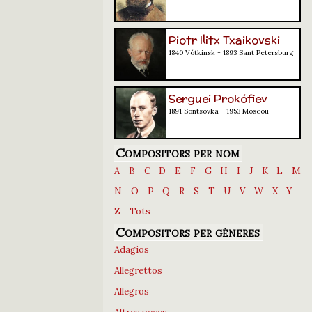
Piotr Ilitx Txaikovski
1840 Vótkinsk - 1893 Sant Petersburg
Serguei Prokófiev
1891 Sontsovka - 1953 Moscou
Compositors per nom
A
B
C
D
E
F
G
H
I
J
K
L
M
N
O
P
Q
R
S
T
U
V
W
X
Y
Z
Tots
Compositors per gèneres
Adagios
Allegrettos
Allegros