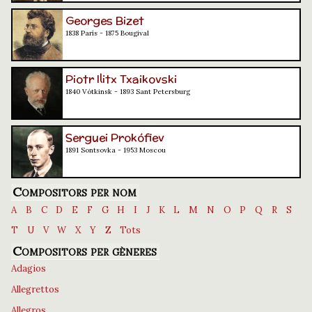
Georges Bizet
1838 París - 1875 Bougival
Piotr Ilitx Txaikovski
1840 Vótkinsk - 1893 Sant Petersburg
Serguei Prokófiev
1891 Sontsovka - 1953 Moscou
Compositors per nom
A
B
C
D
E
F
G
H
I
J
K
L
M
N
O
P
Q
R
S
T
U
V
W
X
Y
Z
Tots
Compositors per gèneres
Adagios
Allegrettos
Allegros