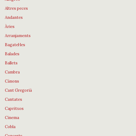
Altres peces
Andantes
Àries
Arranjaments
Bagatel·les
Balades
Ballets
Cambra
Cànons
Cant Gregorià
Cantates
Capritxos
Cinema
Cobla
Concerts