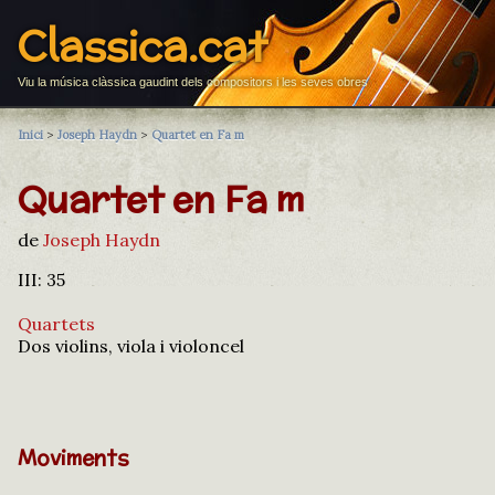
Classica.cat
Viu la música clàssica gaudint dels compositors i les seves obres
Inici
>
Joseph Haydn
>
Quartet en Fa m
Quartet en Fa m
de
Joseph Haydn
III: 35
Quartets
Dos violins, viola i violoncel
Moviments