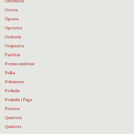
Obertures
Octets
Òperes
Operetes
Oratoris
Orquestra
Partitas
Poema simfònic
Polka
Poloneses
Preludis
Preludis i Fuga
Prestos
Quartets
Quintets