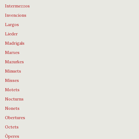
Intermezzos
Invencions
Largos
Lieder
Madrigals
Marxes
Mazurkes
Minuets
Misses
Motets
Nocturns
Nonets
Obertures
Octets
Òperes