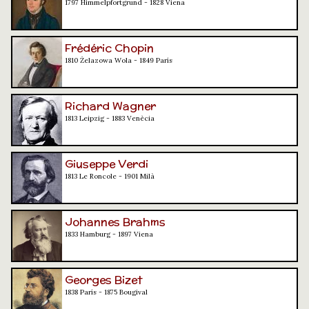
1797 Himmelpfortgrund - 1828 Viena
Frédéric Chopin
1810 Żelazowa Wola - 1849 París
Richard Wagner
1813 Leipzig - 1883 Venècia
Giuseppe Verdi
1813 Le Roncole - 1901 Milà
Johannes Brahms
1833 Hamburg - 1897 Viena
Georges Bizet
1838 París - 1875 Bougival