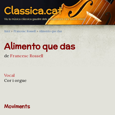
Classica.cat
Viu la música clàssica gaudint dels compositors i les seves obres
Inici
>
Francesc Rossell
>
Alimento que das
Alimento que das
de
Francesc Rossell
Vocal
Cor i orgue
Moviments