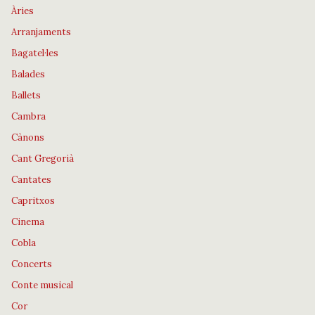
Àries
Arranjaments
Bagatel·les
Balades
Ballets
Cambra
Cànons
Cant Gregorià
Cantates
Capritxos
Cinema
Cobla
Concerts
Conte musical
Cor