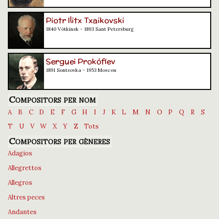
Piotr Ilitx Txaikovski
1840 Vótkinsk - 1893 Sant Petersburg
Serguei Prokófiev
1891 Sontsovka - 1953 Moscou
Compositors per nom
A
B
C
D
E
F
G
H
I
J
K
L
M
N
O
P
Q
R
S
T
U
V
W
X
Y
Z
Tots
Compositors per gèneres
Adagios
Allegrettos
Allegros
Altres peces
Andantes