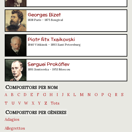
Georges Bizet
1838 París - 1875 Bougival
Piotr Ilitx Txaikovski
1840 Vótkinsk - 1893 Sant Petersburg
Serguei Prokófiev
1891 Sontsovka - 1953 Moscou
Compositors per nom
A
B
C
D
E
F
G
H
I
J
K
L
M
N
O
P
Q
R
S
T
U
V
W
X
Y
Z
Tots
Compositors per gèneres
Adagios
Allegrettos