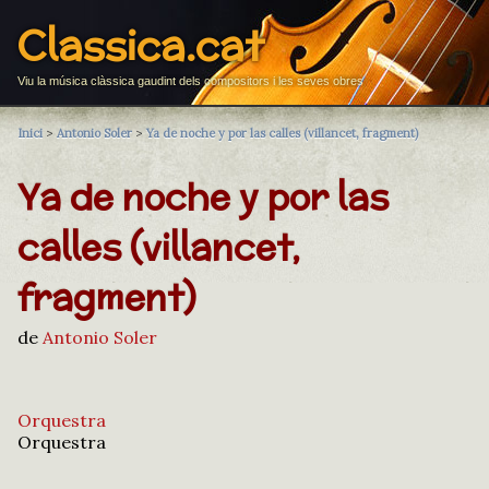
Classica.cat
Viu la música clàssica gaudint dels compositors i les seves obres
Inici
>
Antonio Soler
>
Ya de noche y por las calles (villancet, fragment)
Ya de noche y por las
calles (villancet,
fragment)
de
Antonio Soler
Orquestra
Orquestra