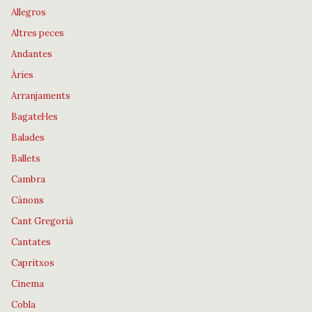
Allegros
Altres peces
Andantes
Àries
Arranjaments
Bagatel·les
Balades
Ballets
Cambra
Cànons
Cant Gregorià
Cantates
Capritxos
Cinema
Cobla