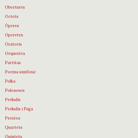
Obertures
Octets
Òperes
Operetes
Oratoris
Orquestra
Partitas
Poema simfònic
Polka
Poloneses
Preludis
Preludis i Fuga
Prestos
Quartets
Quintets