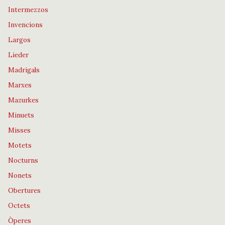
Intermezzos
Invencions
Largos
Lieder
Madrigals
Marxes
Mazurkes
Minuets
Misses
Motets
Nocturns
Nonets
Obertures
Octets
Òperes