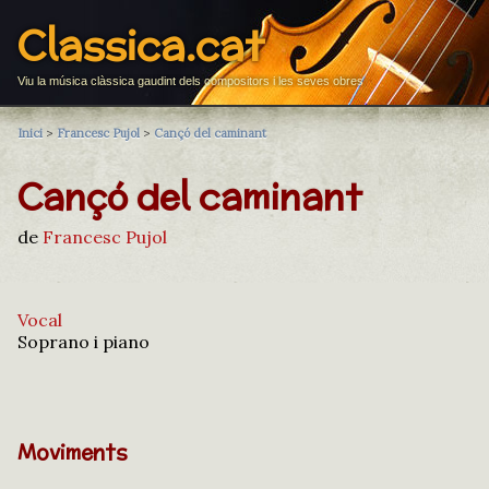
Classica.cat
Viu la música clàssica gaudint dels compositors i les seves obres
Inici
>
Francesc Pujol
>
Cançó del caminant
Cançó del caminant
de
Francesc Pujol
Vocal
Soprano i piano
Moviments