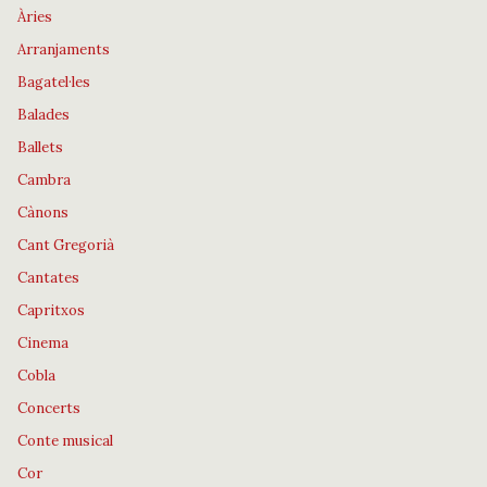
Àries
Arranjaments
Bagatel·les
Balades
Ballets
Cambra
Cànons
Cant Gregorià
Cantates
Capritxos
Cinema
Cobla
Concerts
Conte musical
Cor