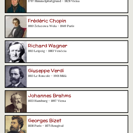
1797 Himmelpfortgrund - 1828 Viena
Frédéric Chopin
1810 Żelazowa Wola - 1849 París
Richard Wagner
1813 Leipzig - 1883 Venècia
Giuseppe Verdi
1813 Le Roncole - 1901 Milà
Johannes Brahms
1833 Hamburg - 1897 Viena
Georges Bizet
1838 París - 1875 Bougival