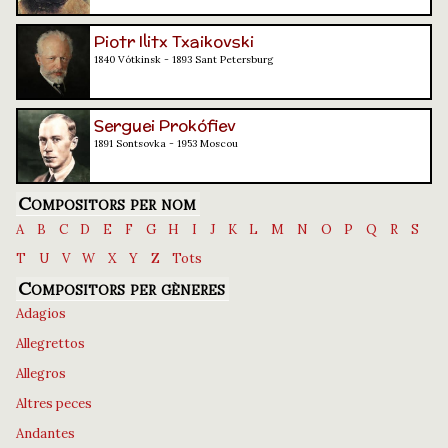
Piotr Ilitx Txaikovski
1840 Vótkinsk - 1893 Sant Petersburg
Serguei Prokófiev
1891 Sontsovka - 1953 Moscou
Compositors per nom
A
B
C
D
E
F
G
H
I
J
K
L
M
N
O
P
Q
R
S
T
U
V
W
X
Y
Z
Tots
Compositors per gèneres
Adagios
Allegrettos
Allegros
Altres peces
Andantes