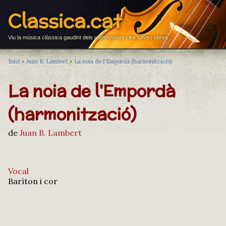
Classica.cat
Viu la música clàssica gaudint dels compositors i les seves obres
Inici
>
Juan B. Lambert
>
La noia de l'Empordà (harmonització)
La noia de l'Empordà
(harmonització)
de
Juan B. Lambert
Vocal
Baríton i cor