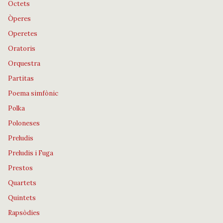
Octets
Òperes
Operetes
Oratoris
Orquestra
Partitas
Poema simfònic
Polka
Poloneses
Preludis
Preludis i Fuga
Prestos
Quartets
Quintets
Rapsòdies