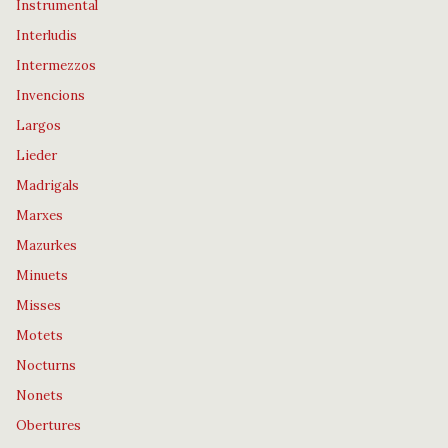
Instrumental
Interludis
Intermezzos
Invencions
Largos
Lieder
Madrigals
Marxes
Mazurkes
Minuets
Misses
Motets
Nocturns
Nonets
Obertures