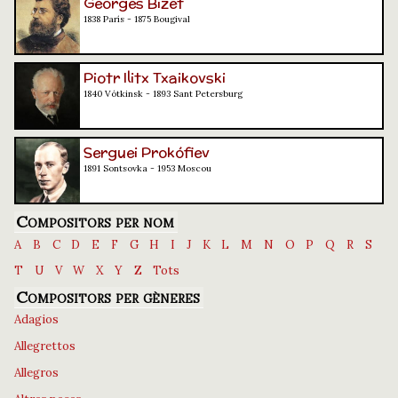
Georges Bizet
1838 París - 1875 Bougival
Piotr Ilitx Txaikovski
1840 Vótkinsk - 1893 Sant Petersburg
Serguei Prokófiev
1891 Sontsovka - 1953 Moscou
Compositors per nom
A
B
C
D
E
F
G
H
I
J
K
L
M
N
O
P
Q
R
S
T
U
V
W
X
Y
Z
Tots
Compositors per gèneres
Adagios
Allegrettos
Allegros