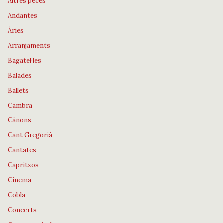
Altres peces
Andantes
Àries
Arranjaments
Bagatel·les
Balades
Ballets
Cambra
Cànons
Cant Gregorià
Cantates
Capritxos
Cinema
Cobla
Concerts