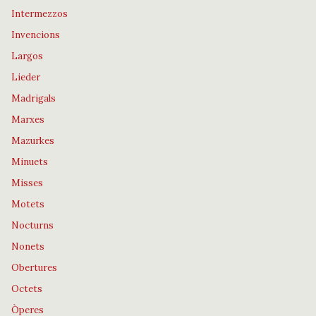
Intermezzos
Invencions
Largos
Lieder
Madrigals
Marxes
Mazurkes
Minuets
Misses
Motets
Nocturns
Nonets
Obertures
Octets
Òperes