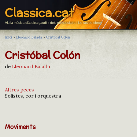
Classica.cat
Viu la música clàssica gaudint dels compositors i les seves obres
Inici
>
Lleonard Balada
>
Cristóbal Colón
Cristóbal Colón
de
Lleonard Balada
Altres peces
Solistes, cor i orquestra
Moviments