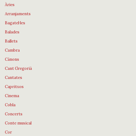
Àries
Arranjaments
Bagatel·les
Balades
Ballets
Cambra
Cànons
Cant Gregorià
Cantates
Capritxos
Cinema
Cobla
Concerts
Conte musical
Cor