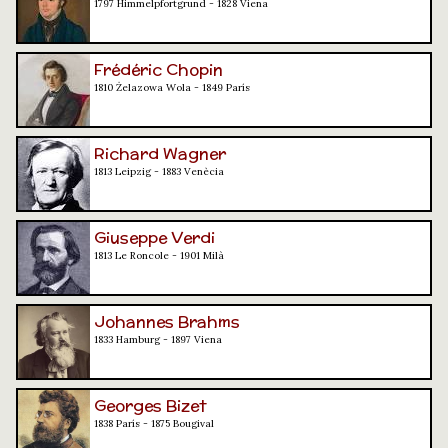
1797 Himmelpfortgrund - 1828 Viena
Frédéric Chopin
1810 Żelazowa Wola - 1849 París
Richard Wagner
1813 Leipzig - 1883 Venècia
Giuseppe Verdi
1813 Le Roncole - 1901 Milà
Johannes Brahms
1833 Hamburg - 1897 Viena
Georges Bizet
1838 París - 1875 Bougival