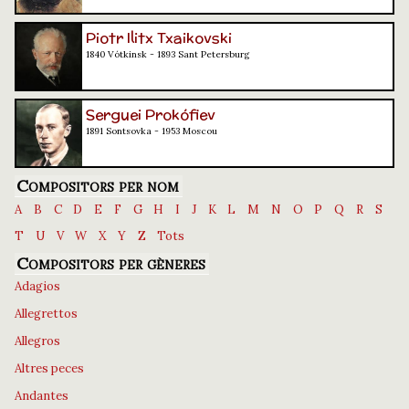
Piotr Ilitx Txaikovski
1840 Vótkinsk - 1893 Sant Petersburg
Serguei Prokófiev
1891 Sontsovka - 1953 Moscou
Compositors per nom
A
B
C
D
E
F
G
H
I
J
K
L
M
N
O
P
Q
R
S
T
U
V
W
X
Y
Z
Tots
Compositors per gèneres
Adagios
Allegrettos
Allegros
Altres peces
Andantes