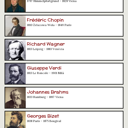
1797 Himmelpfortgrund - 1828 Viena
Frédéric Chopin
1810 Żelazowa Wola - 1849 París
Richard Wagner
1813 Leipzig - 1883 Venècia
Giuseppe Verdi
1813 Le Roncole - 1901 Milà
Johannes Brahms
1833 Hamburg - 1897 Viena
Georges Bizet
1838 París - 1875 Bougival