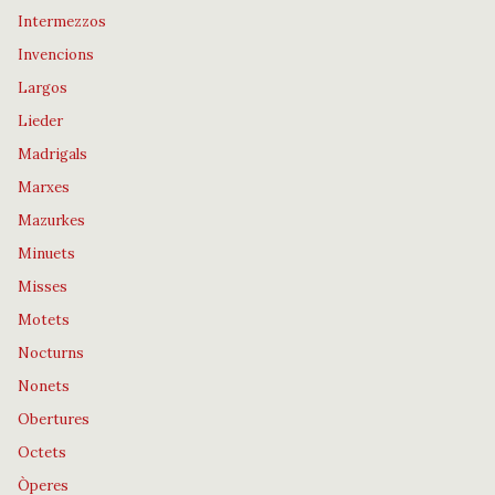
Intermezzos
Invencions
Largos
Lieder
Madrigals
Marxes
Mazurkes
Minuets
Misses
Motets
Nocturns
Nonets
Obertures
Octets
Òperes