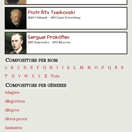
Piotr Ilitx Txaikovski
1840 Vótkinsk - 1893 Sant Petersburg
Serguei Prokófiev
1891 Sontsovka - 1953 Moscou
Compositors per nom
A
B
C
D
E
F
G
H
I
J
K
L
M
N
O
P
Q
R
S
T
U
V
W
X
Y
Z
Tots
Compositors per gèneres
Adagios
Allegrettos
Allegros
Altres peces
Andantes