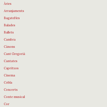
Àries
Arranjaments
Bagatel·les
Balades
Ballets
Cambra
Cànons
Cant Gregorià
Cantates
Capritxos
Cinema
Cobla
Concerts
Conte musical
Cor