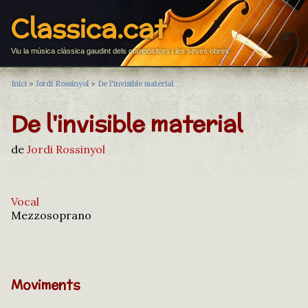
Classica.cat
Viu la música clàssica gaudint dels compositors i les seves obres
Inici
>
Jordi Rossinyol
>
De l'invisible material
De l'invisible material
de
Jordi Rossinyol
Vocal
Mezzosoprano
Moviments