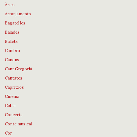
Àries
Arranjaments
Bagatel·les
Balades
Ballets
Cambra
Cànons
Cant Gregorià
Cantates
Capritxos
Cinema
Cobla
Concerts
Conte musical
Cor