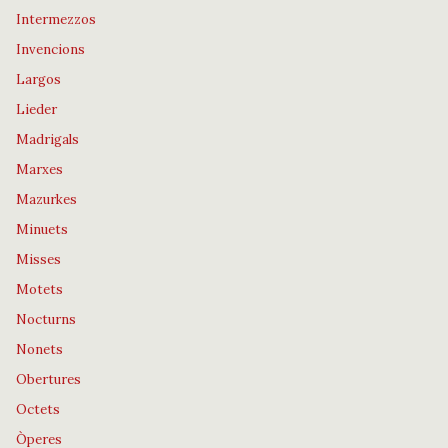
Intermezzos
Invencions
Largos
Lieder
Madrigals
Marxes
Mazurkes
Minuets
Misses
Motets
Nocturns
Nonets
Obertures
Octets
Òperes