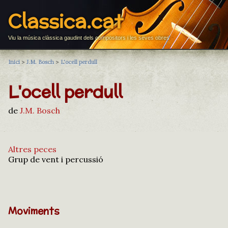
Classica.cat
Viu la música clàssica gaudint dels compositors i les seves obres
Inici
>
J.M. Bosch
>
L'ocell perdull
L'ocell perdull
de
J.M. Bosch
Altres peces
Grup de vent i percussió
Moviments