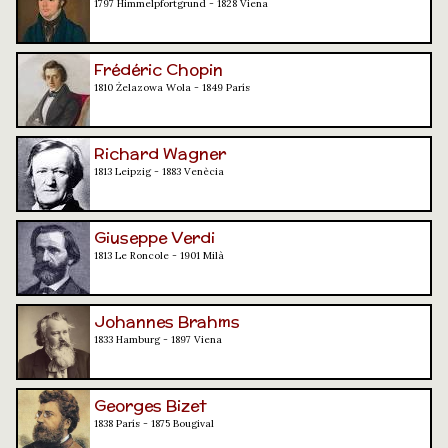
1797 Himmelpfortgrund - 1828 Viena
Frédéric Chopin
1810 Żelazowa Wola - 1849 París
Richard Wagner
1813 Leipzig - 1883 Venècia
Giuseppe Verdi
1813 Le Roncole - 1901 Milà
Johannes Brahms
1833 Hamburg - 1897 Viena
Georges Bizet
1838 París - 1875 Bougival