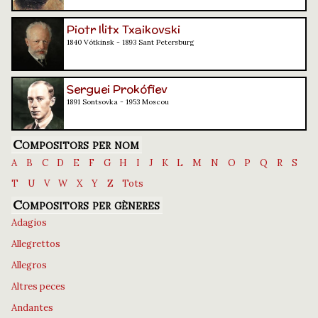
Piotr Ilitx Txaikovski
1840 Vótkinsk - 1893 Sant Petersburg
Serguei Prokófiev
1891 Sontsovka - 1953 Moscou
Compositors per nom
A
B
C
D
E
F
G
H
I
J
K
L
M
N
O
P
Q
R
S
T
U
V
W
X
Y
Z
Tots
Compositors per gèneres
Adagios
Allegrettos
Allegros
Altres peces
Andantes