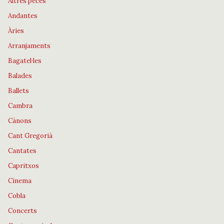
Altres peces
Andantes
Àries
Arranjaments
Bagatel·les
Balades
Ballets
Cambra
Cànons
Cant Gregorià
Cantates
Capritxos
Cinema
Cobla
Concerts