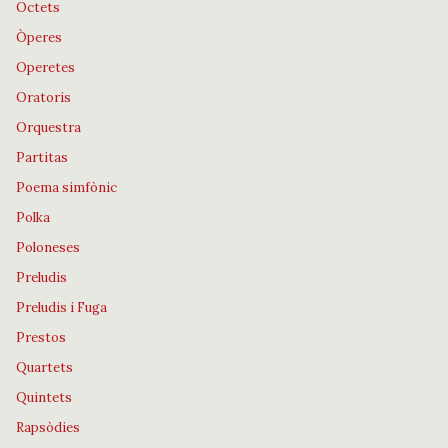
Octets
Òperes
Operetes
Oratoris
Orquestra
Partitas
Poema simfònic
Polka
Poloneses
Preludis
Preludis i Fuga
Prestos
Quartets
Quintets
Rapsòdies