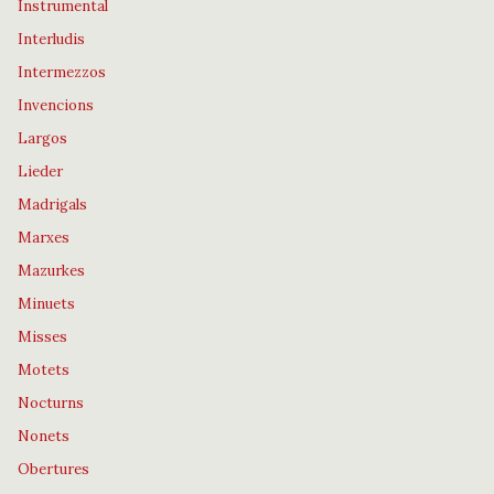
Instrumental
Interludis
Intermezzos
Invencions
Largos
Lieder
Madrigals
Marxes
Mazurkes
Minuets
Misses
Motets
Nocturns
Nonets
Obertures