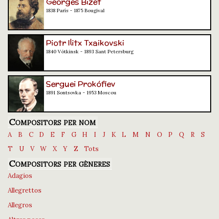
Georges Bizet
1838 París - 1875 Bougival
Piotr Ilitx Txaikovski
1840 Vótkinsk - 1893 Sant Petersburg
Serguei Prokófiev
1891 Sontsovka - 1953 Moscou
Compositors per nom
A
B
C
D
E
F
G
H
I
J
K
L
M
N
O
P
Q
R
S
T
U
V
W
X
Y
Z
Tots
Compositors per gèneres
Adagios
Allegrettos
Allegros