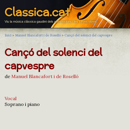
Classica.cat
Viu la música clàssica gaudint dels compositors i les seves obres
Inici
>
Manuel Blancafort i de Roselló
>
Cançó del solenci del capvespre
Cançó del solenci del
capvespre
de
Manuel Blancafort i de Roselló
Vocal
Soprano i piano