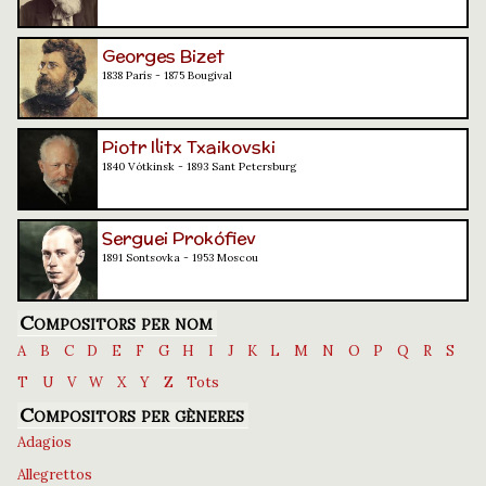
Georges Bizet
1838 París - 1875 Bougival
Piotr Ilitx Txaikovski
1840 Vótkinsk - 1893 Sant Petersburg
Serguei Prokófiev
1891 Sontsovka - 1953 Moscou
Compositors per nom
A
B
C
D
E
F
G
H
I
J
K
L
M
N
O
P
Q
R
S
T
U
V
W
X
Y
Z
Tots
Compositors per gèneres
Adagios
Allegrettos