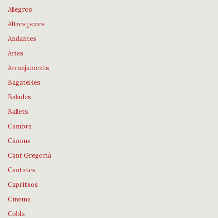
Allegros
Altres peces
Andantes
Àries
Arranjaments
Bagatel·les
Balades
Ballets
Cambra
Cànons
Cant Gregorià
Cantates
Capritxos
Cinema
Cobla