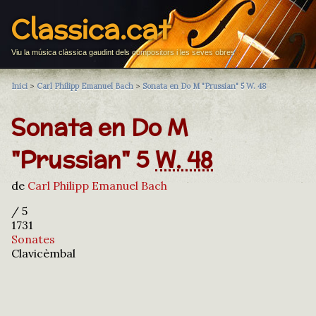
Classica.cat
Viu la música clàssica gaudint dels compositors i les seves obres
Inici
>
Carl Philipp Emanuel Bach
>
Sonata en Do M "Prussian" 5 W. 48
Sonata en Do M
"Prussian" 5
W. 48
de
Carl Philipp Emanuel Bach
/ 5
1731
Sonates
Clavicèmbal