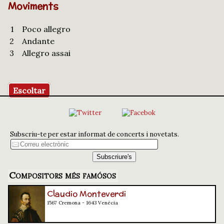
Moviments
1
Poco allegro
2
Andante
3
Allegro assai
Escoltar
Subscriu-te per estar informat de concerts i novetats.
Compositors més famósos
Claudio Monteverdi
1567 Cremona - 1643 Venècia