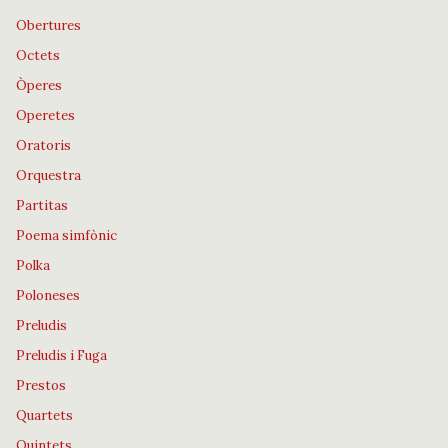
Obertures
Octets
Òperes
Operetes
Oratoris
Orquestra
Partitas
Poema simfònic
Polka
Poloneses
Preludis
Preludis i Fuga
Prestos
Quartets
Quintets