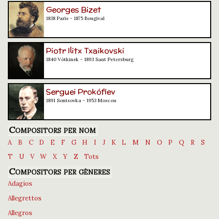
Georges Bizet
1838 París - 1875 Bougival
Piotr Ilitx Txaikovski
1840 Vótkinsk - 1893 Sant Petersburg
Serguei Prokófiev
1891 Sontsovka - 1953 Moscou
Compositors per nom
A
B
C
D
E
F
G
H
I
J
K
L
M
N
O
P
Q
R
S
T
U
V
W
X
Y
Z
Tots
Compositors per gèneres
Adagios
Allegrettos
Allegros