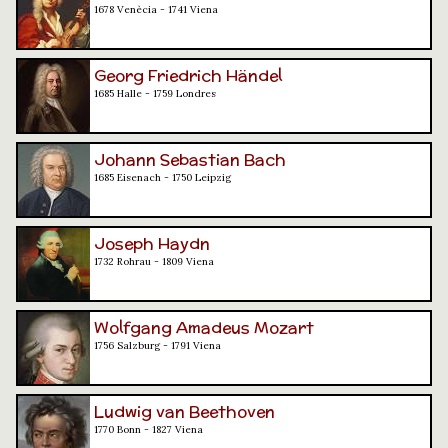
1678 Venècia - 1741 Viena
Georg Friedrich Händel
1685 Halle - 1759 Londres
Johann Sebastian Bach
1685 Eisenach - 1750 Leipzig
Joseph Haydn
1732 Rohrau - 1809 Viena
Wolfgang Amadeus Mozart
1756 Salzburg - 1791 Viena
Ludwig van Beethoven
1770 Bonn - 1827 Viena