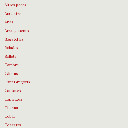
Altres peces
Andantes
Àries
Arranjaments
Bagatel·les
Balades
Ballets
Cambra
Cànons
Cant Gregorià
Cantates
Capritxos
Cinema
Cobla
Concerts