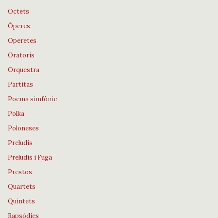
Octets
Òperes
Operetes
Oratoris
Orquestra
Partitas
Poema simfònic
Polka
Poloneses
Preludis
Preludis i Fuga
Prestos
Quartets
Quintets
Rapsòdies