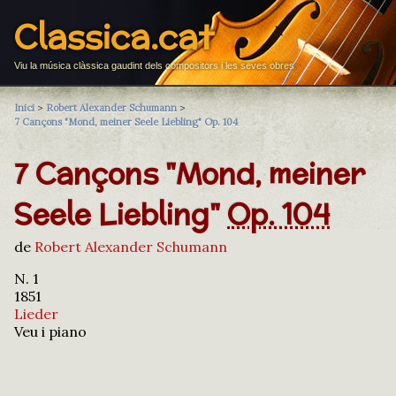
Classica.cat
Viu la música clàssica gaudint dels compositors i les seves obres
Inici
>
Robert Alexander Schumann
>
7 Cançons "Mond, meiner Seele Liebling" Op. 104
7 Cançons "Mond, meiner
Seele Liebling"
Op. 104
de
Robert Alexander Schumann
N. 1
1851
Lieder
Veu i piano