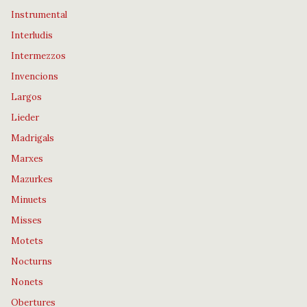
Instrumental
Interludis
Intermezzos
Invencions
Largos
Lieder
Madrigals
Marxes
Mazurkes
Minuets
Misses
Motets
Nocturns
Nonets
Obertures